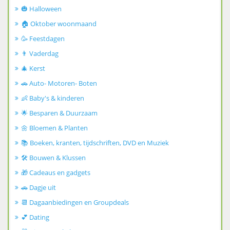
🎃 Halloween
🏠 Oktober woonmaand
🥳 Feestdagen
👨 Vaderdag
🎄 Kerst
🚗 Auto- Motoren- Boten
👶 Baby's & kinderen
🌟 Besparen & Duurzaam
🌼 Bloemen & Planten
📚 Boeken, kranten, tijdschriften, DVD en Muziek
🛠️ Bouwen & Klussen
🎁 Cadeaus en gadgets
🚗 Dagje uit
📆 Dagaanbiedingen en Groupdeals
💕 Dating