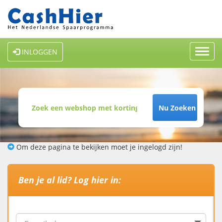
Toggl
INLOGGEN
navig
Nu Zoeken
Om deze pagina te bekijken moet je ingelogd zijn!
Ben je al lid? Log hier in: