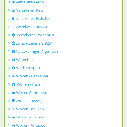
🚘 Verzekeren Auto
🛫 Verzekeren Reis
🐕 Verzekeren Huisdier
⚰️ Verzekeren Uitvaart
🏠 Verzekeren Woonhuis
🏥 Zorgverzekering 2024
🏢 Verzekeringen Algemeen
🏬 Warenhuizen
🏫 Werk en opleiding
🛀 Wonen - Badkamer
🏠 Wonen - Huren
🏡 Wonen & Interieur
🛡️ Wonen - Beveiligen
🔪 Wonen - Keuken
🛏️ Wonen - Slapen
🧺 Wonen - Witgoed