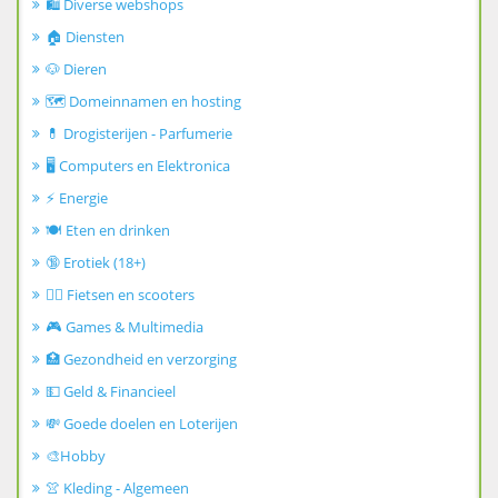
🛍️ Diverse webshops
🏠 Diensten
🐶 Dieren
🗺️ Domeinnamen en hosting
💊 Drogisterijen - Parfumerie
🖥️ Computers en Elektronica
⚡ Energie
🍽️ Eten en drinken
🔞 Erotiek (18+)
🚴‍♂️ Fietsen en scooters
🎮 Games & Multimedia
🏥 Gezondheid en verzorging
💵 Geld & Financieel
💸 Goede doelen en Loterijen
🎨Hobby
👚 Kleding - Algemeen