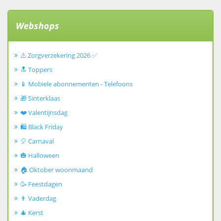
Webshops
⚠️ Zorgverzekering 2026 ✅
🔝 Toppers
📱 Mobiele abonnementen - Telefoons
🎁 Sinterklaas
❤️ Valentijnsdag
🛍️ Black Friday
🎈 Carnaval
🎃 Halloween
🏠 Oktober woonmaand
🥳 Feestdagen
👨 Vaderdag
🎄 Kerst