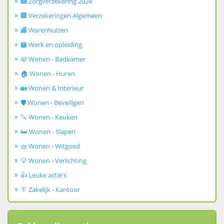
🏥 Zorgverzekering 2024
🏢 Verzekeringen Algemeen
🏬 Warenhuizen
🏫 Werk en opleiding
🛀 Wonen - Badkamer
🏠 Wonen - Huren
🏡 Wonen & Interieur
🛡️ Wonen - Beveiligen
🔪 Wonen - Keuken
🛏️ Wonen - Slapen
🧺 Wonen - Witgoed
💡 Wonen - Verlichting
👍 Leuke actie's
👔 Zakelijk - Kantoor