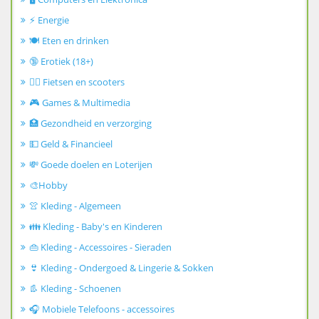
⚡ Energie
🍽️ Eten en drinken
🔞 Erotiek (18+)
🚴‍♂️ Fietsen en scooters
🎮 Games & Multimedia
🏥 Gezondheid en verzorging
💵 Geld & Financieel
💸 Goede doelen en Loterijen
🎨Hobby
👚 Kleding - Algemeen
👪 Kleding - Baby's en Kinderen
👜 Kleding - Accessoires - Sieraden
👙 Kleding - Ondergoed & Lingerie & Sokken
👢 Kleding - Schoenen
🎧 Mobiele Telefoons - accessoires