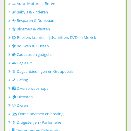
🚗 Auto- Motoren- Boten
👶 Baby's & kinderen
🌟 Besparen & Duurzaam
🌼 Bloemen & Planten
📚 Boeken, kranten, tijdschriften, DVD en Muziek
🛠️ Bouwen & Klussen
🎁 Cadeaus en gadgets
🚗 Dagje uit
📆 Dagaanbiedingen en Groupdeals
💕 Dating
🛍️ Diverse webshops
🏠 Diensten
🐶 Dieren
🗺️ Domeinnamen en hosting
💊 Drogisterijen - Parfumerie
🖥️ Computers en Elektronica