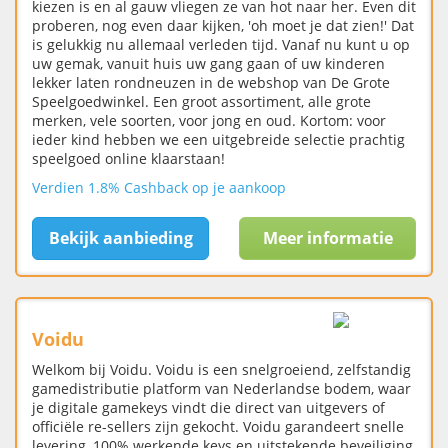
kiezen is en al gauw vliegen ze van hot naar her. Even dit
proberen, nog even daar kijken, 'oh moet je dat zien!' Dat
is gelukkig nu allemaal verleden tijd. Vanaf nu kunt u op
uw gemak, vanuit huis uw gang gaan of uw kinderen
lekker laten rondneuzen in de webshop van De Grote
Speelgoedwinkel. Een groot assortiment, alle grote
merken, vele soorten, voor jong en oud. Kortom: voor
ieder kind hebben we een uitgebreide selectie prachtig
speelgoed online klaarstaan!
Verdien 1.8% Cashback op je aankoop
Bekijk aanbieding
Meer informatie
Voidu
Welkom bij Voidu. Voidu is een snelgroeiend, zelfstandig
gamedistributie platform van Nederlandse bodem, waar
je digitale gamekeys vindt die direct van uitgevers of
officiële re-sellers zijn gekocht. Voidu garandeert snelle
levering, 100% werkende keys en uitstekende beveiliging