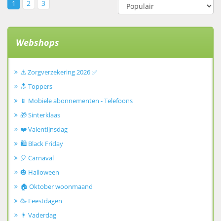
1
2
3
Webshops
⚠️ Zorgverzekering 2026 ✅
🔝 Toppers
📱 Mobiele abonnementen - Telefoons
🎁 Sinterklaas
❤️ Valentijnsdag
🛍️ Black Friday
🎈 Carnaval
🎃 Halloween
🏠 Oktober woonmaand
🥳 Feestdagen
👨 Vaderdag