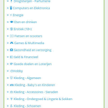
💊 Drogisterijen - Parfumerie
🖥️ Computers en Elektronica
⚡ Energie
🍽️ Eten en drinken
🔞 Erotiek (18+)
🚴‍♂️ Fietsen en scooters
🎮 Games & Multimedia
🏥 Gezondheid en verzorging
💵 Geld & Financieel
💸 Goede doelen en Loterijen
🎨Hobby
👚 Kleding - Algemeen
👪 Kleding - Baby's en Kinderen
👜 Kleding - Accessoires - Sieraden
👙 Kleding - Ondergoed & Lingerie & Sokken
👢 Kleding - Schoenen