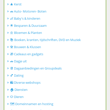
🎄 Kerst
🚗 Auto- Motoren- Boten
👶 Baby's & kinderen
🌟 Besparen & Duurzaam
🌼 Bloemen & Planten
📚 Boeken, kranten, tijdschriften, DVD en Muziek
🛠️ Bouwen & Klussen
🎁 Cadeaus en gadgets
🚗 Dagje uit
📆 Dagaanbiedingen en Groupdeals
💕 Dating
🛍️ Diverse webshops
🏠 Diensten
🐶 Dieren
🗺️ Domeinnamen en hosting