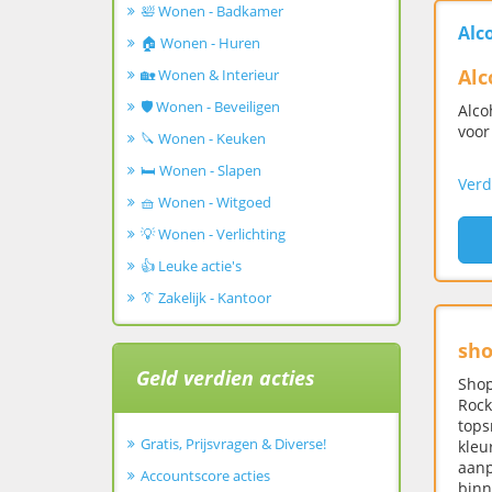
🛀 Wonen - Badkamer
Alc
🏠 Wonen - Huren
Alc
🏡 Wonen & Interieur
🛡️ Wonen - Beveiligen
Alco
voor
🔪 Wonen - Keuken
🛏️ Wonen - Slapen
Verd
🧺 Wonen - Witgoed
💡 Wonen - Verlichting
👍 Leuke actie's
👔 Zakelijk - Kantoor
sho
Geld verdien acties
Shop
Rock
tops
Gratis, Prijsvragen & Diverse!
kleu
aanp
Accountscore acties
binn