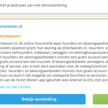
 tref je bedrijven aan met dienstverlening
ectwonen.nl
rectwonen
ctwonen.nl, dé online huurmarkt waar huurders en (woning)aanbied
ieders plaatsen gratis hun woning op directwonen.nl. Huurders 
iculiere verhuurders, makelaars, beleggers en woningbouwcorporati
l huurders als (woning)aanbieders kunnen een gratis account aa
gratis account kan een huurder of (woning)aanbieder vervolgens all
ng of oproep, een e-mail alert aanmaken voor de zoekopdracht én 
tsen. Huurders en (woning)aanbieders kunnen hun gratis accoun
ium account is het mogelijk om onbeperkt berichten te versturen, 
n van de Direct Wonen app (geschikt voor Android & iOS). Een pr
ien tot 240 Cashies
Bekijk aanbieding