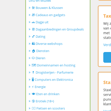
DVD en Muziek
🛠️ Bouwen & Klussen
🎁 Cadeaus en gadgets
Tax
🚗 Dagje uit
Wij 
van 
📆 Dagaanbiedingen en Groupdeals
met 
💕 Dating
stat
🛍️ Diverse webshops
Verd
🏠 Diensten
🐶 Dieren
🗺️ Domeinnamen en hosting
💊 Drogisterijen - Parfumerie
🖥️ Computers en Elektronica
Sta
⚡ Energie
Stax
🍽️ Eten en drinken
serv
punc
🔞 Erotiek (18+)
klan
🚴‍♂️ Fietsen en scooters