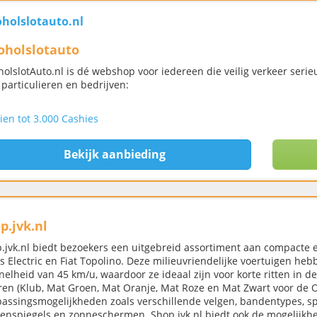
oholslotauto.nl
oholslotauto
holslotAuto.nl is dé webshop voor iedereen die veilig verkeer serie
 particulieren en bedrijven:
ien tot 3.000 Cashies
Bekijk aanbieding
p.jvk.nl
.jvk.nl biedt bezoekers een uitgebreid assortiment aan compacte el
s Electric en Fiat Topolino. Deze milieuvriendelijke voertuigen he
nelheid van 45 km/u, waardoor ze ideaal zijn voor korte ritten in d
ren (Klub, Mat Groen, Mat Oranje, Mat Roze en Mat Zwart voor de O
assingsmogelijkheden zoals verschillende velgen, bandentypes, spoi
enspiegels en zonneschermen. Shop.jvk.nl biedt ook de mogelijkh