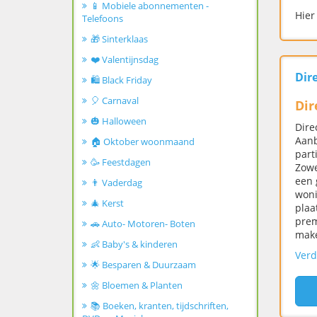
📱 Mobiele abonnementen -
Hier
Telefoons
🎁 Sinterklaas
❤️ Valentijnsdag
Dir
🛍️ Black Friday
🎈 Carnaval
Di
🎃 Halloween
Dire
Aanb
🏠 Oktober woonmaand
part
🥳 Feestdagen
Zowe
een 
👨 Vaderdag
woni
🎄 Kerst
plaa
prem
🚗 Auto- Motoren- Boten
make
👶 Baby's & kinderen
Verd
🌟 Besparen & Duurzaam
🌼 Bloemen & Planten
📚 Boeken, kranten, tijdschriften,