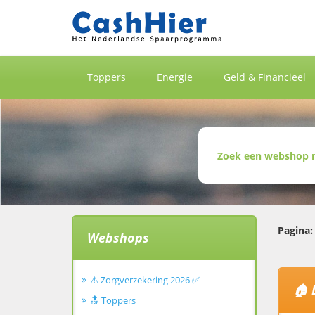
Toppers
Energie
Geld & Financieel
Pagina:
Webshops
⚠️ Zorgverzekering 2026 ✅
🏠 
🔝 Toppers