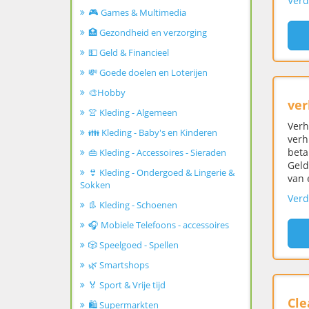
Verd
🎮 Games & Multimedia
🏥 Gezondheid en verzorging
💵 Geld & Financieel
💸 Goede doelen en Loterijen
🎨Hobby
ver
👚 Kleding - Algemeen
Verh
👪 Kleding - Baby's en Kinderen
verh
beta
👜 Kleding - Accessoires - Sieraden
Geld
👙 Kleding - Ondergoed & Lingerie &
van 
Sokken
Verd
👢 Kleding - Schoenen
🎧 Mobiele Telefoons - accessoires
🎲 Speelgoed - Spellen
🌿 Smartshops
🏅 Sport & Vrije tijd
Cle
🛍️ Supermarkten