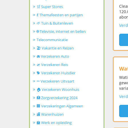
Clea
🛒 Super Stores
120.
💃 Themafeesten en partijen
abon
🌱 Tuin & Buitenleven
Verd
🌐 Televisie, internet en bellen
Telecommunicatie
🏖️ Vakantie en Reizen
🚘 Verzekeren Auto
🛫 Verzekeren Reis
Wat
🐕 Verzekeren Huisdier
Wati
⚰️ Verzekeren Uitvaart
gewo
vari
🏠 Verzekeren Woonhuis
Verd
🏥 Zorgverzekering 2024
🏢 Verzekeringen Algemeen
🏬 Warenhuizen
🏫 Werk en opleiding