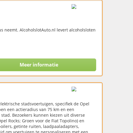
us neemt. AlcoholslotAuto.nl levert alcoholsloten
Meer informatie
ektrische stadsvoertuigen, specifiek de Opel
bben een actieradius van 75 km en een
e stad. Bezoekers kunnen kiezen uit diverse
pel Rocks; Groen voor de Fiat Topolino) en
lers, getinte ruiten, laadpaaladapters,
eid om voertuigen te personaliseren met een