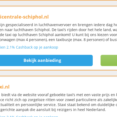
icentrale-schiphol.nl
zijn gespecialiseerd in luchthavenvervoer en brengen iedere dag h
en naar luchthaven Schiphol. De taxi’s rijden door het hele land, waa
de taxi op luchthaven Schiphol aankomt! U kunt bij ons kiezen voor
ionwagen (max 4 personen), een taxibusje (max. 8 personen) of busi
ien 2.1% Cashback op je aankoop
Bekijk aanbieding
xi.nl
i biedt via de website vooraf geboekte taxi’s met een vaste prijs 
ice richt zich op zorgeloze ritten voor zowel particuliere als zakelijk
tualiteit en persoonlijke service. Staxi staat bekend om duidelijke
tgerichte aanpak die aansluit bij reizigers in heel Nederland.