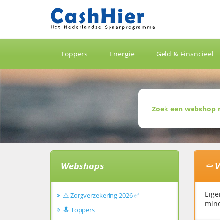
Toppers
Energie
Geld & Financieel
Webshops
⚰️ 
Eige
⚠️ Zorgverzekering 2026 ✅
mind
🔝 Toppers