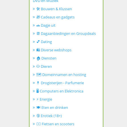
DVD en Muziek
🛠️ Bouwen & Klussen
🎁 Cadeaus en gadgets
🚗 Dagje uit
📆 Dagaanbiedingen en Groupdeals
💕 Dating
🛍️ Diverse webshops
🏠 Diensten
🐶 Dieren
🗺️ Domeinnamen en hosting
💊 Drogisterijen - Parfumerie
🖥️ Computers en Elektronica
⚡ Energie
🍽️ Eten en drinken
🔞 Erotiek (18+)
🚴‍♂️ Fietsen en scooters