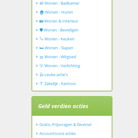
🛀 Wonen - Badkamer
🏠 Wonen - Huren
🏡 Wonen & Interieur
🛡️ Wonen - Beveiligen
🔪 Wonen - Keuken
🛏️ Wonen - Slapen
🧺 Wonen - Witgoed
💡 Wonen - Verlichting
👍 Leuke actie's
👔 Zakelijk - Kantoor
Geld verdien acties
Gratis, Prijsvragen & Diverse!
Accountscore acties