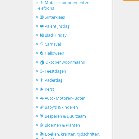
📱 Mobiele abonnementen -
Telefoons
🎁 Sinterklaas
❤️ Valentijnsdag
🛍️ Black Friday
🎈 Carnaval
🎃 Halloween
🏠 Oktober woonmaand
🥳 Feestdagen
👨 Vaderdag
🎄 Kerst
🚗 Auto- Motoren- Boten
👶 Baby's & kinderen
🌟 Besparen & Duurzaam
🌼 Bloemen & Planten
📚 Boeken, kranten, tijdschriften,