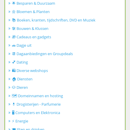
🌟 Besparen & Duurzaam
🌼 Bloemen & Planten
📚 Boeken, kranten, tijdschriften, DVD en Muziek
🛠️ Bouwen & Klussen
🎁 Cadeaus en gadgets
🚗 Dagje uit
📆 Dagaanbiedingen en Groupdeals
💕 Dating
🛍️ Diverse webshops
🏠 Diensten
🐶 Dieren
🗺️ Domeinnamen en hosting
💊 Drogisterijen - Parfumerie
🖥️ Computers en Elektronica
⚡ Energie
🍽️ Eten en drinken