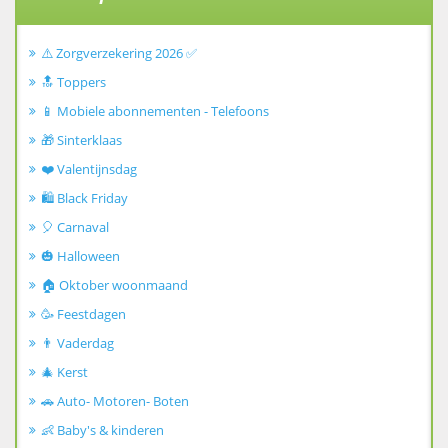
⚠️ Zorgverzekering 2026 ✅
🔝 Toppers
📱 Mobiele abonnementen - Telefoons
🎁 Sinterklaas
❤️ Valentijnsdag
🛍️ Black Friday
🎈 Carnaval
🎃 Halloween
🏠 Oktober woonmaand
🥳 Feestdagen
👨 Vaderdag
🎄 Kerst
🚗 Auto- Motoren- Boten
👶 Baby's & kinderen