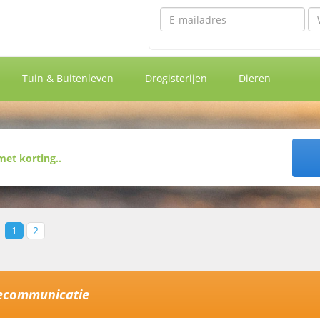
Emailadres
Wa
Tuin & Buitenleven
Drogisterijen
Dieren
1
2
ecommunicatie