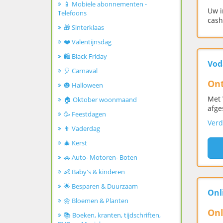
📱 Mobiele abonnementen -
Uw i
Telefoons
cash
🎁 Sinterklaas
❤️ Valentijnsdag
🛍️ Black Friday
Vod
🎈 Carnaval
Ont
🎃 Halloween
Met 
🏠 Oktober woonmaand
afge
🥳 Feestdagen
Verd
👨 Vaderdag
🎄 Kerst
🚗 Auto- Motoren- Boten
👶 Baby's & kinderen
🌟 Besparen & Duurzaam
Onl
🌼 Bloemen & Planten
Onl
📚 Boeken, kranten, tijdschriften,