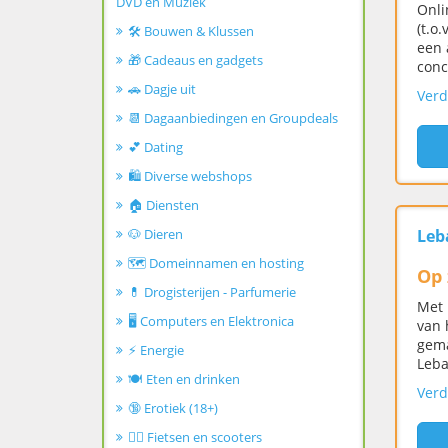
DVD en Muziek
Onli
(t.o
🛠️ Bouwen & Klussen
een 
🎁 Cadeaus en gadgets
conc
🚗 Dagje uit
Verd
📆 Dagaanbiedingen en Groupdeals
💕 Dating
🛍️ Diverse webshops
🏠 Diensten
🐶 Dieren
Leb
🗺️ Domeinnamen en hosting
Op 
💊 Drogisterijen - Parfumerie
Met 
🖥️ Computers en Elektronica
van 
gema
⚡ Energie
Leba
🍽️ Eten en drinken
Verd
🔞 Erotiek (18+)
🚴‍♂️ Fietsen en scooters