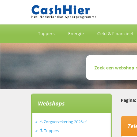
Toppers
Energie
Geld & Financieel
Pagina:
Webshops
⚠️ Zorgverzekering 2026 ✅
Tel
🔝 Toppers