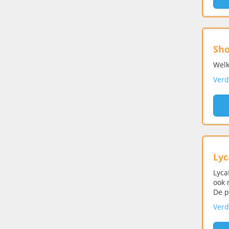
Sho
Welk
Verd
Lyc
Lyca
ook 
De p
Verd