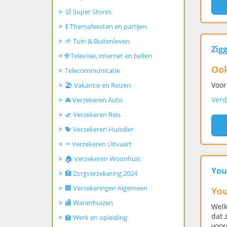
🛒 Super Stores
💃 Themafeesten en partijen
🌱 Tuin & Buitenleven
Zigg
🌐 Televisie, internet en bellen
Ook
Telecommunicatie
Voor
🏖️ Vakantie en Reizen
Verd
🚘 Verzekeren Auto
🛫 Verzekeren Reis
🐕 Verzekeren Huisdier
⚰️ Verzekeren Uitvaart
🏠 Verzekeren Woonhuis
You
🏥 Zorgverzekering 2024
🏢 Verzekeringen Algemeen
You
🏬 Warenhuizen
Welk
dat 
🏫 Werk en opleiding
voor