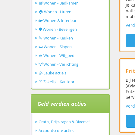
🛀 Wonen - Badkamer
Je k
nati
🏠 Wonen - Huren
mobi
🏡 Wonen & Interieur
Verd
🛡️ Wonen - Beveiligen
🔪 Wonen - Keuken
🛏️ Wonen - Slapen
🧺 Wonen - Witgoed
💡 Wonen - Verlichting
Fri
👍 Leuke actie's
Bij 
👔 Zakelijk - Kantoor
(AVM
Frit
Serv
Geld verdien acties
Verd
Gratis, Prijsvragen & Diverse!
Accountscore acties