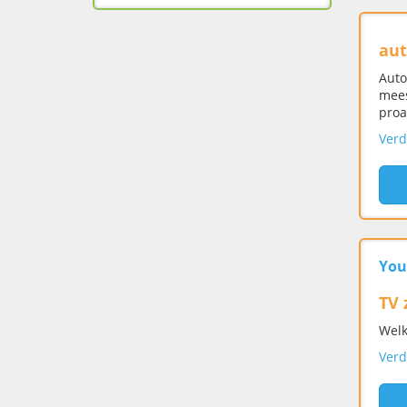
aut
Auto
mees
proa
Verd
You
TV 
Welk
Verd