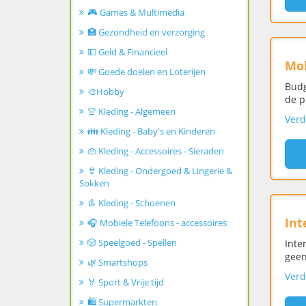
🎮 Games & Multimedia
🏥 Gezondheid en verzorging
💵 Geld & Financieel
Mob
💸 Goede doelen en Loterijen
Budg
🎨Hobby
de p
👚 Kleding - Algemeen
Verd
👪 Kleding - Baby's en Kinderen
👜 Kleding - Accessoires - Sieraden
👙 Kleding - Ondergoed & Lingerie &
Sokken
👢 Kleding - Schoenen
Int
🎧 Mobiele Telefoons - accessoires
🎲 Speelgoed - Spellen
Inte
geen
🌿 Smartshops
Verd
🏅 Sport & Vrije tijd
🛍️ Supermarkten