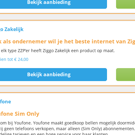
Bekijk aanbieding
o Zakelijk
 als ondernemer wil je het beste internet van Zig
 elk type ZZP’er heeft Ziggo Zakelijk een product op maat.
ien tot € 24,00
Bekijk aanbieding
fone
fone Sim Only
om bij Youfone. Youfone maakt goedkoop bellen mogelijk doormid
zij geen telefoons verkopen, maar alleen (Sim Only) abonnementen
delige tarieven en een hoge service voor haar klanten.