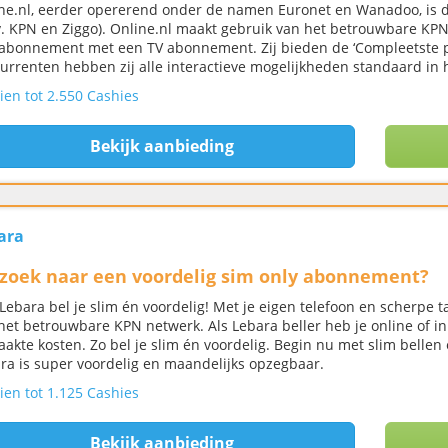
ne.nl, eerder opererend onder de namen Euronet en Wanadoo, is de 
.v. KPN en Ziggo). Online.nl maakt gebruik van het betrouwbare KPN
abonnement met een TV abonnement. Zij bieden de ‘Compleetste pak
urrenten hebben zij alle interactieve mogelijkheden standaard in h
ien tot 2.550 Cashies
Bekijk aanbieding
ara
zoek naar een voordelig sim only abonnement?
Lebara bel je slim én voordelig! Met je eigen telefoon en scherpe t
het betrouwbare KPN netwerk. Als Lebara beller heb je online of in 
akte kosten. Zo bel je slim én voordelig. Begin nu met slim belle
ra is super voordelig en maandelijks opzegbaar.
ien tot 1.125 Cashies
Bekijk aanbieding