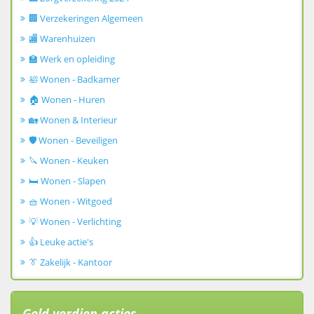
🏢 Verzekeringen Algemeen
🏬 Warenhuizen
🏫 Werk en opleiding
🛀 Wonen - Badkamer
🏠 Wonen - Huren
🏡 Wonen & Interieur
🛡️ Wonen - Beveiligen
🔪 Wonen - Keuken
🛏️ Wonen - Slapen
🧺 Wonen - Witgoed
💡 Wonen - Verlichting
👍 Leuke actie's
👔 Zakelijk - Kantoor
Geld verdien acties