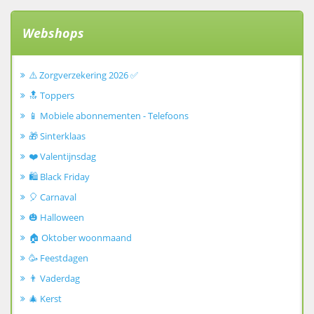
Webshops
⚠️ Zorgverzekering 2026 ✅
🔝 Toppers
📱 Mobiele abonnementen - Telefoons
🎁 Sinterklaas
❤️ Valentijnsdag
🛍️ Black Friday
🎈 Carnaval
🎃 Halloween
🏠 Oktober woonmaand
🥳 Feestdagen
👨 Vaderdag
🎄 Kerst