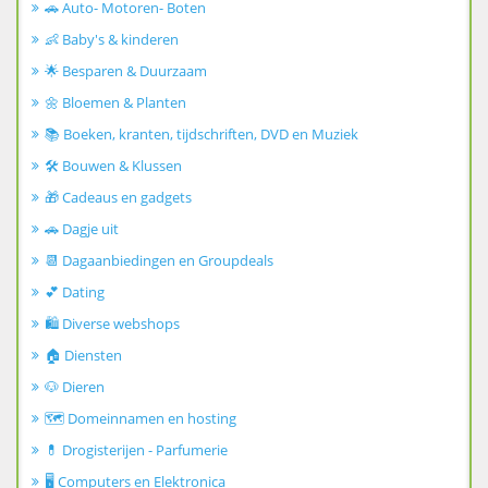
🚗 Auto- Motoren- Boten
👶 Baby's & kinderen
🌟 Besparen & Duurzaam
🌼 Bloemen & Planten
📚 Boeken, kranten, tijdschriften, DVD en Muziek
🛠️ Bouwen & Klussen
🎁 Cadeaus en gadgets
🚗 Dagje uit
📆 Dagaanbiedingen en Groupdeals
💕 Dating
🛍️ Diverse webshops
🏠 Diensten
🐶 Dieren
🗺️ Domeinnamen en hosting
💊 Drogisterijen - Parfumerie
🖥️ Computers en Elektronica