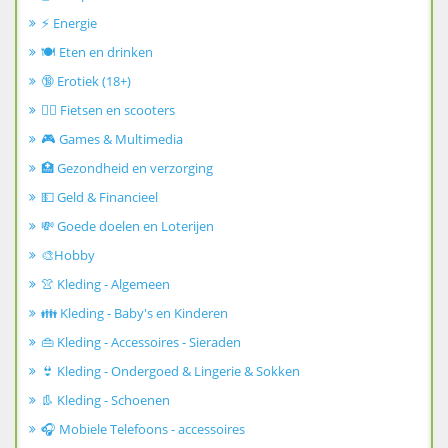
⚡ Energie
🍽️ Eten en drinken
🔞 Erotiek (18+)
🚴‍♂️ Fietsen en scooters
🎮 Games & Multimedia
🏥 Gezondheid en verzorging
💵 Geld & Financieel
💸 Goede doelen en Loterijen
🎨Hobby
👚 Kleding - Algemeen
👪 Kleding - Baby's en Kinderen
👜 Kleding - Accessoires - Sieraden
👙 Kleding - Ondergoed & Lingerie & Sokken
👢 Kleding - Schoenen
🎧 Mobiele Telefoons - accessoires