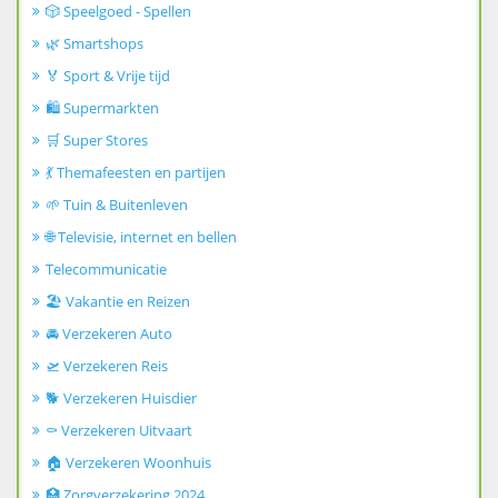
🎲 Speelgoed - Spellen
🌿 Smartshops
🏅 Sport & Vrije tijd
🛍️ Supermarkten
🛒 Super Stores
💃 Themafeesten en partijen
🌱 Tuin & Buitenleven
🌐 Televisie, internet en bellen
Telecommunicatie
🏖️ Vakantie en Reizen
🚘 Verzekeren Auto
🛫 Verzekeren Reis
🐕 Verzekeren Huisdier
⚰️ Verzekeren Uitvaart
🏠 Verzekeren Woonhuis
🏥 Zorgverzekering 2024