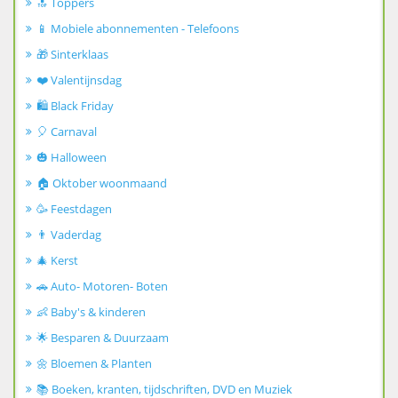
🔝 Toppers
📱 Mobiele abonnementen - Telefoons
🎁 Sinterklaas
❤️ Valentijnsdag
🛍️ Black Friday
🎈 Carnaval
🎃 Halloween
🏠 Oktober woonmaand
🥳 Feestdagen
👨 Vaderdag
🎄 Kerst
🚗 Auto- Motoren- Boten
👶 Baby's & kinderen
🌟 Besparen & Duurzaam
🌼 Bloemen & Planten
📚 Boeken, kranten, tijdschriften, DVD en Muziek