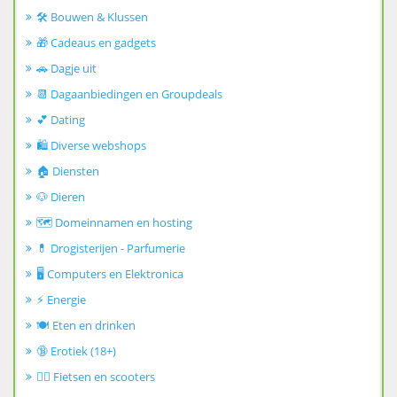
🛠️ Bouwen & Klussen
🎁 Cadeaus en gadgets
🚗 Dagje uit
📆 Dagaanbiedingen en Groupdeals
💕 Dating
🛍️ Diverse webshops
🏠 Diensten
🐶 Dieren
🗺️ Domeinnamen en hosting
💊 Drogisterijen - Parfumerie
🖥️ Computers en Elektronica
⚡ Energie
🍽️ Eten en drinken
🔞 Erotiek (18+)
🚴‍♂️ Fietsen en scooters