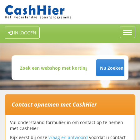
Toggl
INLOGGEN
navig
Nu Zoeken
Contact opnemen met CashHier
Vul onderstaand formulier in om contact op te nemen
met CashHier
Kijk eerst bij onze
vraag en antwoord
voordat u contact