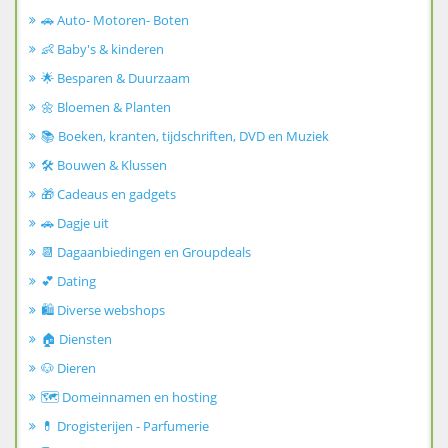
🚗 Auto- Motoren- Boten
👶 Baby's & kinderen
🌟 Besparen & Duurzaam
🌼 Bloemen & Planten
📚 Boeken, kranten, tijdschriften, DVD en Muziek
🛠️ Bouwen & Klussen
🎁 Cadeaus en gadgets
🚗 Dagje uit
📆 Dagaanbiedingen en Groupdeals
💕 Dating
🛍️ Diverse webshops
🏠 Diensten
🐶 Dieren
🗺️ Domeinnamen en hosting
💊 Drogisterijen - Parfumerie