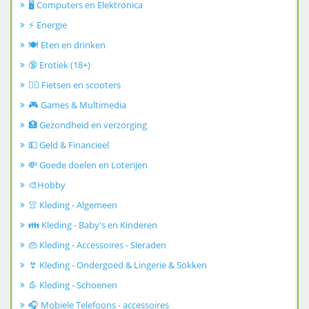
🖥️ Computers en Elektronica
⚡ Energie
🍽️ Eten en drinken
🔞 Erotiek (18+)
🚴‍♂️ Fietsen en scooters
🎮 Games & Multimedia
🏥 Gezondheid en verzorging
💵 Geld & Financieel
💸 Goede doelen en Loterijen
🎨Hobby
👚 Kleding - Algemeen
👪 Kleding - Baby's en Kinderen
👜 Kleding - Accessoires - Sieraden
👙 Kleding - Ondergoed & Lingerie & Sokken
👢 Kleding - Schoenen
🎧 Mobiele Telefoons - accessoires