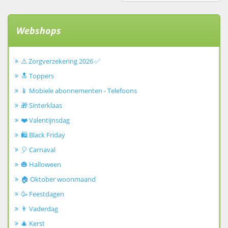
Webshops
⚠️ Zorgverzekering 2026 ✅
🔝 Toppers
📱 Mobiele abonnementen - Telefoons
🎁 Sinterklaas
❤️ Valentijnsdag
🛍️ Black Friday
🎈 Carnaval
🎃 Halloween
🏠 Oktober woonmaand
🥳 Feestdagen
👨 Vaderdag
🎄 Kerst