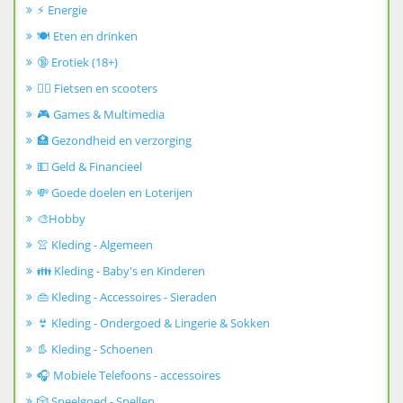
⚡ Energie
🍽️ Eten en drinken
🔞 Erotiek (18+)
🚴‍♂️ Fietsen en scooters
🎮 Games & Multimedia
🏥 Gezondheid en verzorging
💵 Geld & Financieel
💸 Goede doelen en Loterijen
🎨Hobby
👚 Kleding - Algemeen
👪 Kleding - Baby's en Kinderen
👜 Kleding - Accessoires - Sieraden
👙 Kleding - Ondergoed & Lingerie & Sokken
👢 Kleding - Schoenen
🎧 Mobiele Telefoons - accessoires
🎲 Speelgoed - Spellen