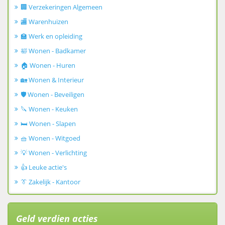
🏢 Verzekeringen Algemeen
🏬 Warenhuizen
🏫 Werk en opleiding
🛀 Wonen - Badkamer
🏠 Wonen - Huren
🏡 Wonen & Interieur
🛡️ Wonen - Beveiligen
🔪 Wonen - Keuken
🛏️ Wonen - Slapen
🧺 Wonen - Witgoed
💡 Wonen - Verlichting
👍 Leuke actie's
👔 Zakelijk - Kantoor
Geld verdien acties