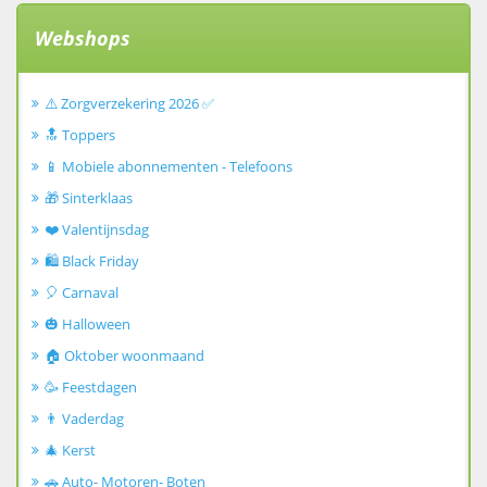
Webshops
⚠️ Zorgverzekering 2026 ✅
🔝 Toppers
📱 Mobiele abonnementen - Telefoons
🎁 Sinterklaas
❤️ Valentijnsdag
🛍️ Black Friday
🎈 Carnaval
🎃 Halloween
🏠 Oktober woonmaand
🥳 Feestdagen
👨 Vaderdag
🎄 Kerst
🚗 Auto- Motoren- Boten