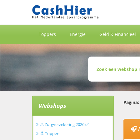
Toppers
Energie
Geld & Financieel
Pagina:
Webshops
⚠️ Zorgverzekering 2026 ✅
🎧 
🔝 Toppers