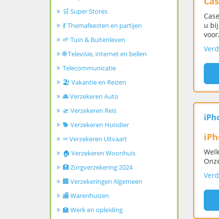
Ca
🛒 Super Stores
Case
u bi
💃 Themafeesten en partijen
voor
🌱 Tuin & Buitenleven
Verd
🌐 Televisie, internet en bellen
Telecommunicatie
🏖️ Vakantie en Reizen
🚘 Verzekeren Auto
🛫 Verzekeren Reis
iPh
🐕 Verzekeren Huisdier
iPh
⚰️ Verzekeren Uitvaart
Welk
🏠 Verzekeren Woonhuis
Onze
🏥 Zorgverzekering 2024
Verd
🏢 Verzekeringen Algemeen
🏬 Warenhuizen
🏫 Werk en opleiding