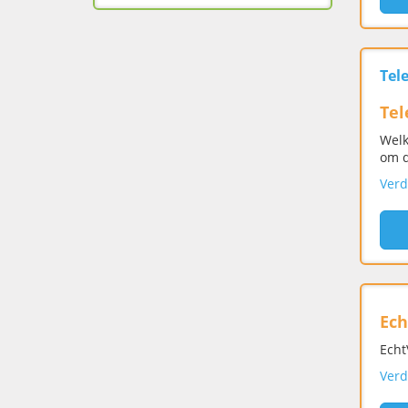
Tel
Tel
Welk
om d
Verd
Ech
Echt
Verd