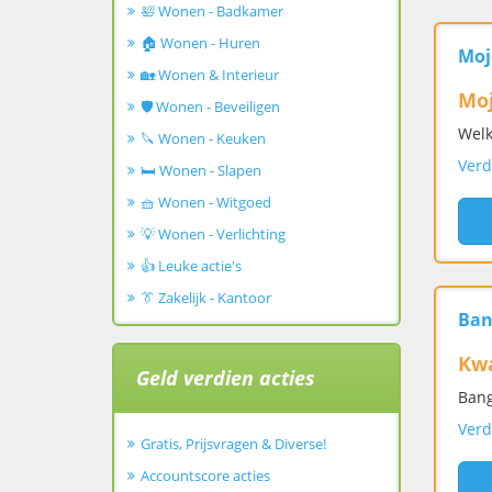
🛀 Wonen - Badkamer
🏠 Wonen - Huren
Moj
🏡 Wonen & Interieur
Mo
🛡️ Wonen - Beveiligen
Wel
🔪 Wonen - Keuken
Verd
🛏️ Wonen - Slapen
🧺 Wonen - Witgoed
💡 Wonen - Verlichting
👍 Leuke actie's
👔 Zakelijk - Kantoor
Ban
Kwa
Geld verdien acties
Bang
Verd
Gratis, Prijsvragen & Diverse!
Accountscore acties