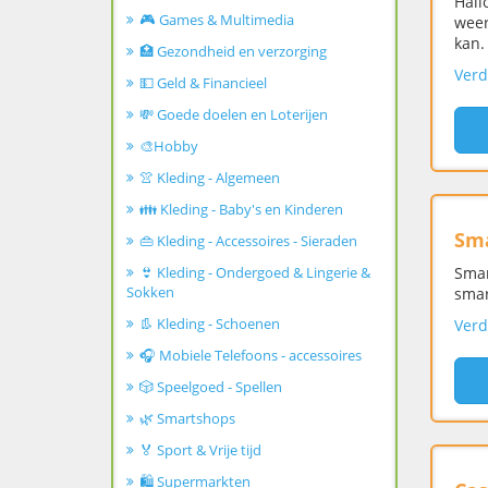
Hall
🎮 Games & Multimedia
weer
kan.
🏥 Gezondheid en verzorging
Verd
💵 Geld & Financieel
💸 Goede doelen en Loterijen
🎨Hobby
👚 Kleding - Algemeen
👪 Kleding - Baby's en Kinderen
Sm
👜 Kleding - Accessoires - Sieraden
👙 Kleding - Ondergoed & Lingerie &
Smar
Sokken
smar
👢 Kleding - Schoenen
Verd
🎧 Mobiele Telefoons - accessoires
🎲 Speelgoed - Spellen
🌿 Smartshops
🏅 Sport & Vrije tijd
🛍️ Supermarkten