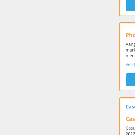
Pho
Aang
mark
nieu
Verd
Cas
Cas
Casu
2012