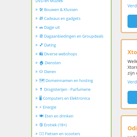
DVD en Muziek
Verd
🛠️ Bouwen & Klussen
🎁 Cadeaus en gadgets
🚗 Dagje uit
📆 Dagaanbiedingen en Groupdeals
💕 Dating
Xt
🛍️ Diverse webshops
Welk
🏠 Diensten
Xtor
🐶 Dieren
zijn
🗺️ Domeinnamen en hosting
Verd
💊 Drogisterijen - Parfumerie
🖥️ Computers en Elektronica
⚡ Energie
🍽️ Eten en drinken
🔞 Erotiek (18+)
Odi
🚴‍♂️ Fietsen en scooters