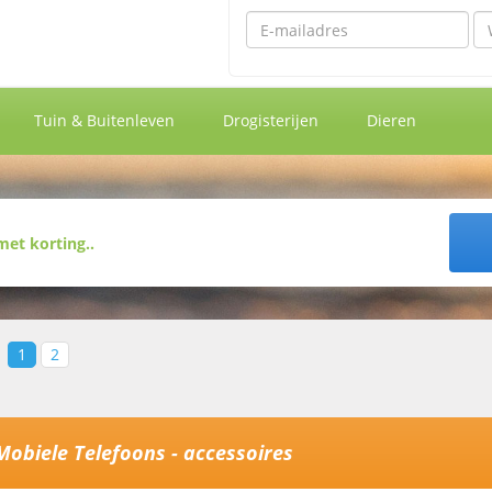
Emailadres
Wa
Tuin & Buitenleven
Drogisterijen
Dieren
1
2
Mobiele Telefoons - accessoires