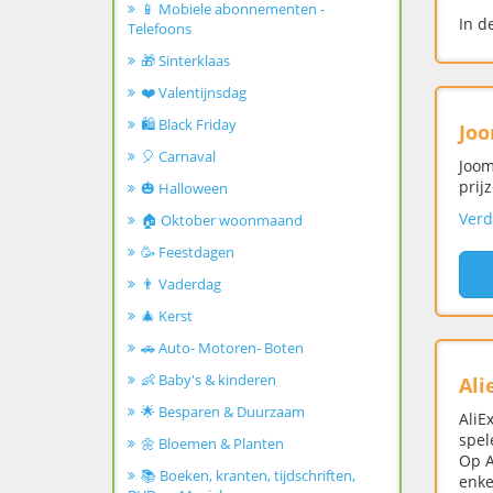
📱 Mobiele abonnementen -
In d
Telefoons
🎁 Sinterklaas
❤️ Valentijnsdag
🛍️ Black Friday
Joo
🎈 Carnaval
Joom
prij
🎃 Halloween
Verd
🏠 Oktober woonmaand
🥳 Feestdagen
👨 Vaderdag
🎄 Kerst
🚗 Auto- Motoren- Boten
👶 Baby's & kinderen
Ali
🌟 Besparen & Duurzaam
AliE
spel
🌼 Bloemen & Planten
Op A
📚 Boeken, kranten, tijdschriften,
enke