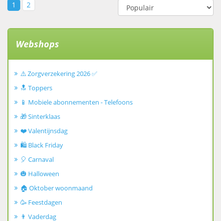
1
2
Webshops
⚠️ Zorgverzekering 2026 ✅
🔝 Toppers
📱 Mobiele abonnementen - Telefoons
🎁 Sinterklaas
❤️ Valentijnsdag
🛍️ Black Friday
🎈 Carnaval
🎃 Halloween
🏠 Oktober woonmaand
🥳 Feestdagen
👨 Vaderdag