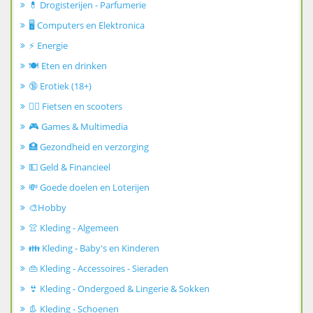
💊 Drogisterijen - Parfumerie
🖥️ Computers en Elektronica
⚡ Energie
🍽️ Eten en drinken
🔞 Erotiek (18+)
🚴‍♂️ Fietsen en scooters
🎮 Games & Multimedia
🏥 Gezondheid en verzorging
💵 Geld & Financieel
💸 Goede doelen en Loterijen
🎨Hobby
👚 Kleding - Algemeen
👪 Kleding - Baby's en Kinderen
👜 Kleding - Accessoires - Sieraden
👙 Kleding - Ondergoed & Lingerie & Sokken
👢 Kleding - Schoenen