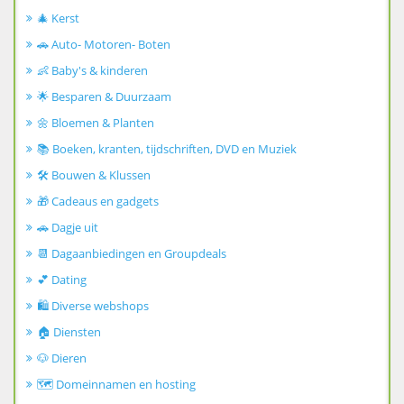
🎄 Kerst
🚗 Auto- Motoren- Boten
👶 Baby's & kinderen
🌟 Besparen & Duurzaam
🌼 Bloemen & Planten
📚 Boeken, kranten, tijdschriften, DVD en Muziek
🛠️ Bouwen & Klussen
🎁 Cadeaus en gadgets
🚗 Dagje uit
📆 Dagaanbiedingen en Groupdeals
💕 Dating
🛍️ Diverse webshops
🏠 Diensten
🐶 Dieren
🗺️ Domeinnamen en hosting