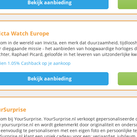
Bekijk aanbieding
icta Watch Europe
om in de wereld van Invicta, een merk dat duurzaamheid, tijdloosh
 diepgaande missie - het aanbieden van hoogwaardige horloges die
chter, Raphael Picard, geloofde in het leveren van uitzonderlijke kwa
ien 1.05% Cashback op je aankoop
Bekijk aanbieding
rSurprise
om bij YourSurprise. YourSurprise.nl verkoopt gepersonaliseerde c
yoursurprise.nl en wordt gekenmerkt door originaliteit en onders
 eenvoudig te personaliseren met een eigen foto en persoonlijke tek
Surprise.nl klant een uniek cadeau voor een: verjaardag, jubileu