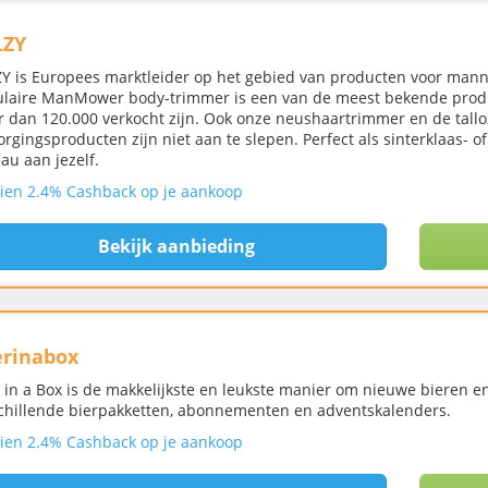
LZY
Y is Europees marktleider op het gebied van producten voor manne
laire ManMower body-trimmer is een van de meest bekende produ
 dan 120.000 verkocht zijn. Ook onze neushaartrimmer en de tallo
orgingsproducten zijn niet aan te slepen. Perfect als sinterklaas- o
au aan jezelf.
ien 2.4% Cashback op je aankoop
Bekijk aanbieding
rinabox
 in a Box is de makkelijkste en leukste manier om nieuwe bieren e
chillende bierpakketten, abonnementen en adventskalenders.
ien 2.4% Cashback op je aankoop