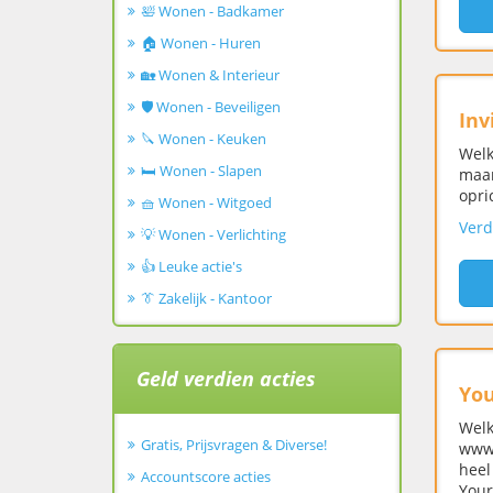
🛀 Wonen - Badkamer
🏠 Wonen - Huren
🏡 Wonen & Interieur
🛡️ Wonen - Beveiligen
Inv
🔪 Wonen - Keuken
Welk
🛏️ Wonen - Slapen
maar
opri
🧺 Wonen - Witgoed
Verd
💡 Wonen - Verlichting
👍 Leuke actie's
👔 Zakelijk - Kantoor
Geld verdien acties
You
Welk
Gratis, Prijsvragen & Diverse!
www.
heel
Accountscore acties
Your