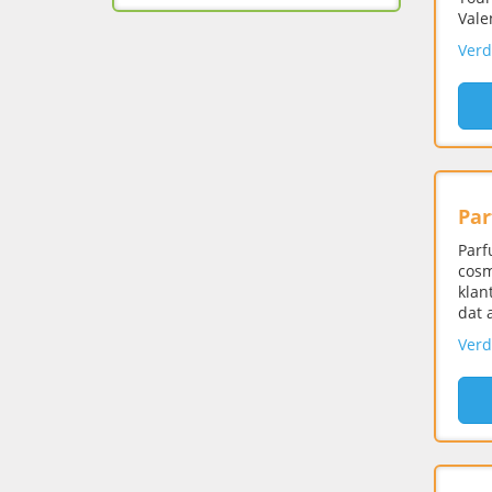
Vale
Verd
Pa
Parf
cosm
klan
dat 
Verd