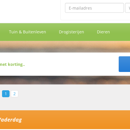
Emailadres
Wa
Tuin & Buitenleven
Drogisterijen
Dieren
1
2
Vaderdag