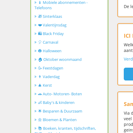
📱 Mobiele abonnementen -
De l
Telefoons
🎁 Sinterklaas
❤️ Valentijnsdag
🛍️ Black Friday
ICI
🎈 Carnaval
Welk
aant
🎃 Halloween
Verd
🏠 Oktober woonmaand
🥳 Feestdagen
👨 Vaderdag
🎄 Kerst
🚗 Auto- Motoren- Boten
👶 Baby's & kinderen
Sa
🌟 Besparen & Duurzaam
Via 
veel
🌼 Bloemen & Planten
prod
📚 Boeken, kranten, tijdschriften,
gein