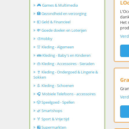
LOc
🎮 Games & Multimedia
L'Oc
🏥 Gezondheid en verzorging
dank
💵 Geld & Financieel
Het 
prod
💸 Goede doelen en Loterijen
Verd
🎨Hobby
👚 Kleding - Algemeen
👪 Kleding - Baby's en Kinderen
👜 Kleding - Accessoires - Sieraden
👙 Kleding - Ondergoed & Lingerie &
Sokken
Gr
👢 Kleding - Schoenen
Gran
🎧 Mobiele Telefoons - accessoires
Verd
🎲 Speelgoed - Spellen
🌿 Smartshops
🏅 Sport & Vrije tijd
🛍️ Supermarkten