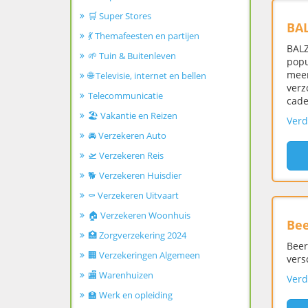
🛒 Super Stores
BA
💃 Themafeesten en partijen
BALZ
🌱 Tuin & Buitenleven
popu
meer
🌐 Televisie, internet en bellen
verz
Telecommunicatie
cade
🏖️ Vakantie en Reizen
Verd
🚘 Verzekeren Auto
🛫 Verzekeren Reis
🐕 Verzekeren Huisdier
⚰️ Verzekeren Uitvaart
🏠 Verzekeren Woonhuis
Bee
🏥 Zorgverzekering 2024
Beer
🏢 Verzekeringen Algemeen
vers
🏬 Warenhuizen
Verd
🏫 Werk en opleiding