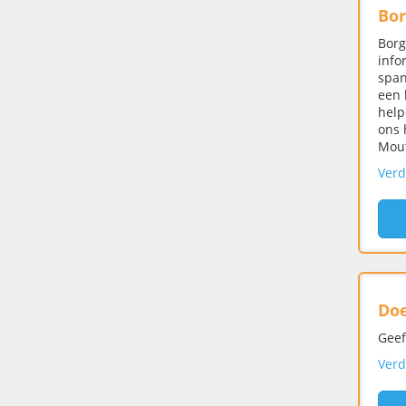
Bor
Borg
info
span
een 
help
ons 
Mout
Verd
Do
Geef
Verd