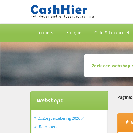
Toppers
Energie
Geld & Financieel
Pagina:
Webshops
⚠️ Zorgverzekering 2026 ✅
👨 
🔝 Toppers