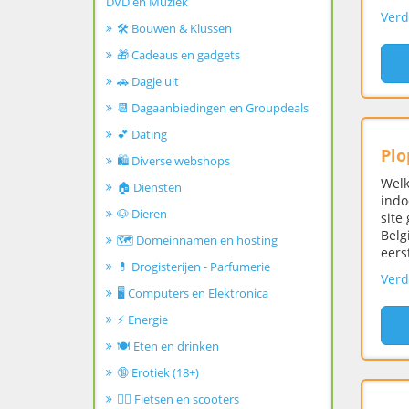
DVD en Muziek
Verd
🛠️ Bouwen & Klussen
🎁 Cadeaus en gadgets
🚗 Dagje uit
📆 Dagaanbiedingen en Groupdeals
💕 Dating
Plo
🛍️ Diverse webshops
Welk
🏠 Diensten
indo
🐶 Dieren
site
Belg
🗺️ Domeinnamen en hosting
eers
💊 Drogisterijen - Parfumerie
Verd
🖥️ Computers en Elektronica
⚡ Energie
🍽️ Eten en drinken
🔞 Erotiek (18+)
🚴‍♂️ Fietsen en scooters