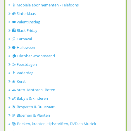
📱 Mobiele abonnementen - Telefoons
🎁 Sinterklaas
❤️ Valentijnsdag
🛍️ Black Friday
🎈 Carnaval
🎃 Halloween
🏠 Oktober woonmaand
🥳 Feestdagen
👨 Vaderdag
🎄 Kerst
🚗 Auto- Motoren- Boten
👶 Baby's & kinderen
🌟 Besparen & Duurzaam
🌼 Bloemen & Planten
📚 Boeken, kranten, tijdschriften, DVD en Muziek