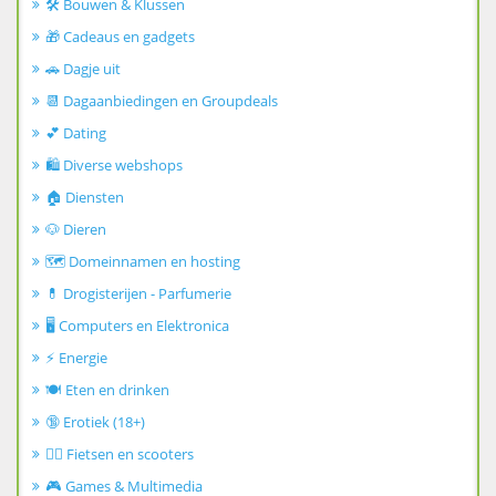
🛠️ Bouwen & Klussen
🎁 Cadeaus en gadgets
🚗 Dagje uit
📆 Dagaanbiedingen en Groupdeals
💕 Dating
🛍️ Diverse webshops
🏠 Diensten
🐶 Dieren
🗺️ Domeinnamen en hosting
💊 Drogisterijen - Parfumerie
🖥️ Computers en Elektronica
⚡ Energie
🍽️ Eten en drinken
🔞 Erotiek (18+)
🚴‍♂️ Fietsen en scooters
🎮 Games & Multimedia