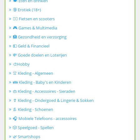
🍽️ Eten en drinken
🔞 Erotiek (18+)
🚴‍♂️ Fietsen en scooters
🎮 Games & Multimedia
🏥 Gezondheid en verzorging
💵 Geld & Financieel
💸 Goede doelen en Loterijen
🎨Hobby
👚 Kleding - Algemeen
👪 Kleding - Baby's en Kinderen
👜 Kleding - Accessoires - Sieraden
👙 Kleding - Ondergoed & Lingerie & Sokken
👢 Kleding - Schoenen
🎧 Mobiele Telefoons - accessoires
🎲 Speelgoed - Spellen
🌿 Smartshops