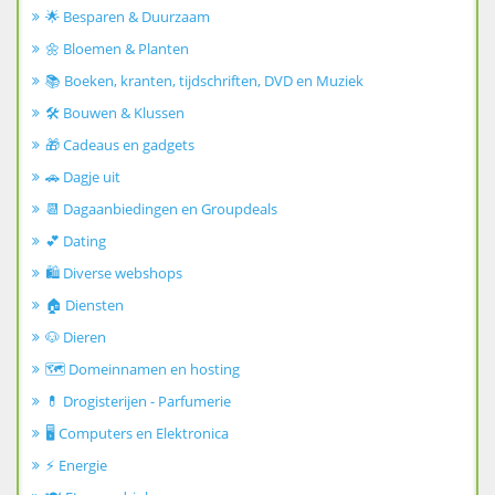
🌟 Besparen & Duurzaam
🌼 Bloemen & Planten
📚 Boeken, kranten, tijdschriften, DVD en Muziek
🛠️ Bouwen & Klussen
🎁 Cadeaus en gadgets
🚗 Dagje uit
📆 Dagaanbiedingen en Groupdeals
💕 Dating
🛍️ Diverse webshops
🏠 Diensten
🐶 Dieren
🗺️ Domeinnamen en hosting
💊 Drogisterijen - Parfumerie
🖥️ Computers en Elektronica
⚡ Energie