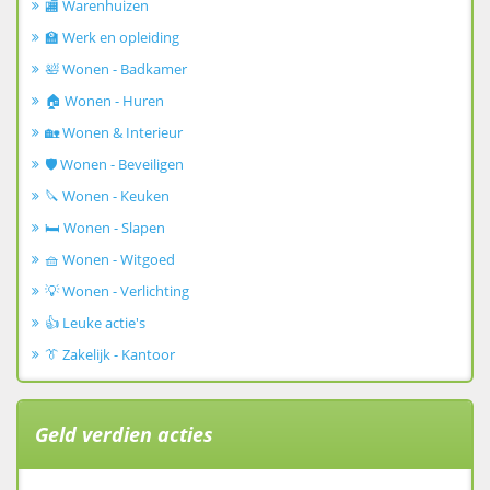
🏬 Warenhuizen
🏫 Werk en opleiding
🛀 Wonen - Badkamer
🏠 Wonen - Huren
🏡 Wonen & Interieur
🛡️ Wonen - Beveiligen
🔪 Wonen - Keuken
🛏️ Wonen - Slapen
🧺 Wonen - Witgoed
💡 Wonen - Verlichting
👍 Leuke actie's
👔 Zakelijk - Kantoor
Geld verdien acties