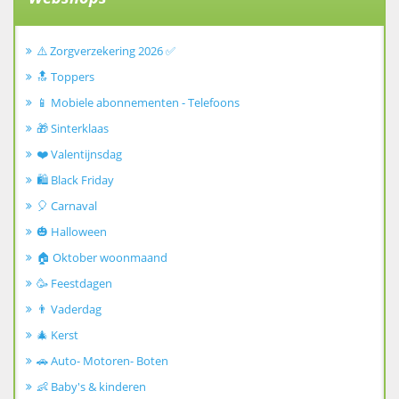
⚠️ Zorgverzekering 2026 ✅
🔝 Toppers
📱 Mobiele abonnementen - Telefoons
🎁 Sinterklaas
❤️ Valentijnsdag
🛍️ Black Friday
🎈 Carnaval
🎃 Halloween
🏠 Oktober woonmaand
🥳 Feestdagen
👨 Vaderdag
🎄 Kerst
🚗 Auto- Motoren- Boten
👶 Baby's & kinderen