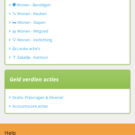
🛡️ Wonen - Beveiligen
🔪 Wonen - Keuken
🛏️ Wonen - Slapen
🧺 Wonen - Witgoed
💡 Wonen - Verlichting
👍 Leuke actie's
👔 Zakelijk - Kantoor
Geld verdien acties
Gratis, Prijsvragen & Diverse!
Accountscore acties
Help