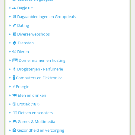
🚗 Dagje uit
📆 Dagaanbiedingen en Groupdeals
💕 Dating
🛍️ Diverse webshops
🏠 Diensten
🐶 Dieren
🗺️ Domeinnamen en hosting
💊 Drogisterijen - Parfumerie
🖥️ Computers en Elektronica
⚡ Energie
🍽️ Eten en drinken
🔞 Erotiek (18+)
🚴‍♂️ Fietsen en scooters
🎮 Games & Multimedia
🏥 Gezondheid en verzorging