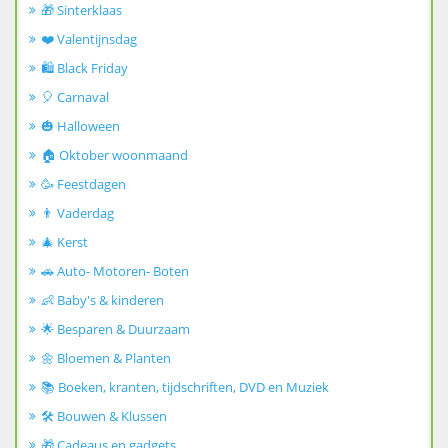
🎁 Sinterklaas
❤️ Valentijnsdag
🛍️ Black Friday
🎈 Carnaval
🎃 Halloween
🏠 Oktober woonmaand
🥳 Feestdagen
👨 Vaderdag
🎄 Kerst
🚗 Auto- Motoren- Boten
👶 Baby's & kinderen
🌟 Besparen & Duurzaam
🌼 Bloemen & Planten
📚 Boeken, kranten, tijdschriften, DVD en Muziek
🛠️ Bouwen & Klussen
🎁 Cadeaus en gadgets