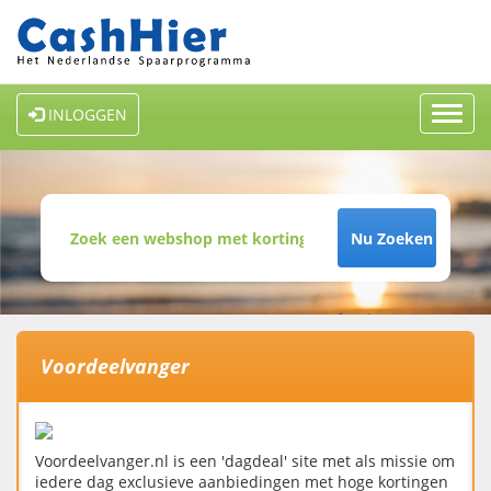
Toggl
INLOGGEN
navig
Nu Zoeken
Voordeelvanger
Voordeelvanger.nl is een 'dagdeal' site met als missie om
iedere dag exclusieve aanbiedingen met hoge kortingen