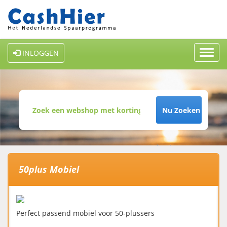
Toggl
INLOGGEN
navig
Nu Zoeken
50plus Mobiel
Perfect passend mobiel voor 50-plussers