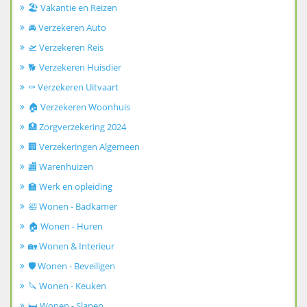
🏖️ Vakantie en Reizen
🚘 Verzekeren Auto
🛫 Verzekeren Reis
🐕 Verzekeren Huisdier
⚰️ Verzekeren Uitvaart
🏠 Verzekeren Woonhuis
🏥 Zorgverzekering 2024
🏢 Verzekeringen Algemeen
🏬 Warenhuizen
🏫 Werk en opleiding
🛀 Wonen - Badkamer
🏠 Wonen - Huren
🏡 Wonen & Interieur
🛡️ Wonen - Beveiligen
🔪 Wonen - Keuken
🛏️ Wonen - Slapen