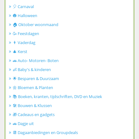
🎈 Carnaval
🎃 Halloween
🏠 Oktober woonmaand
🥳 Feestdagen
👨 Vaderdag
🎄 Kerst
🚗 Auto- Motoren- Boten
👶 Baby's & kinderen
🌟 Besparen & Duurzaam
🌼 Bloemen & Planten
📚 Boeken, kranten, tijdschriften, DVD en Muziek
🛠️ Bouwen & Klussen
🎁 Cadeaus en gadgets
🚗 Dagje uit
📆 Dagaanbiedingen en Groupdeals