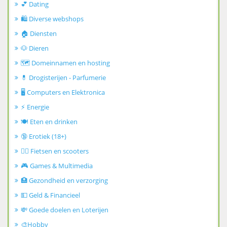
💕 Dating
🛍️ Diverse webshops
🏠 Diensten
🐶 Dieren
🗺️ Domeinnamen en hosting
💊 Drogisterijen - Parfumerie
🖥️ Computers en Elektronica
⚡ Energie
🍽️ Eten en drinken
🔞 Erotiek (18+)
🚴‍♂️ Fietsen en scooters
🎮 Games & Multimedia
🏥 Gezondheid en verzorging
💵 Geld & Financieel
💸 Goede doelen en Loterijen
🎨Hobby