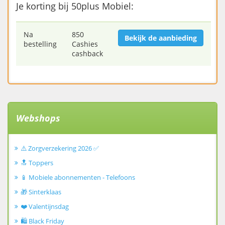
Je korting bij 50plus Mobiel:
Na
850
Bekijk de aanbieding
bestelling
Cashies
cashback
Webshops
⚠️ Zorgverzekering 2026 ✅
🔝 Toppers
📱 Mobiele abonnementen - Telefoons
🎁 Sinterklaas
❤️ Valentijnsdag
🛍️ Black Friday