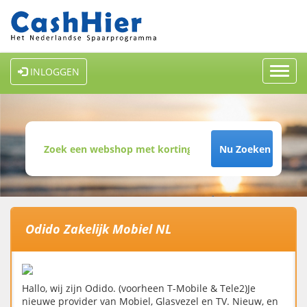
Toggl
INLOGGEN
navig
Nu Zoeken
Odido Zakelijk Mobiel NL
Hallo, wij zijn Odido. (voorheen T-Mobile & Tele2)Je
nieuwe provider van Mobiel, Glasvezel en TV. Nieuw, en