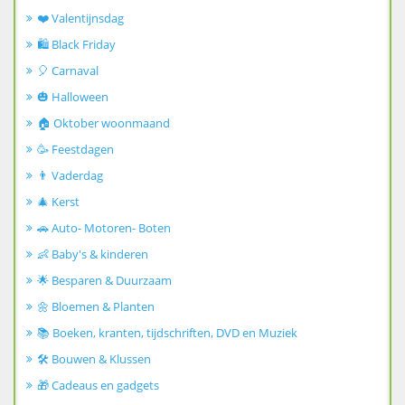
❤️ Valentijnsdag
🛍️ Black Friday
🎈 Carnaval
🎃 Halloween
🏠 Oktober woonmaand
🥳 Feestdagen
👨 Vaderdag
🎄 Kerst
🚗 Auto- Motoren- Boten
👶 Baby's & kinderen
🌟 Besparen & Duurzaam
🌼 Bloemen & Planten
📚 Boeken, kranten, tijdschriften, DVD en Muziek
🛠️ Bouwen & Klussen
🎁 Cadeaus en gadgets