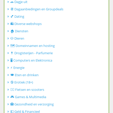
🚗 Dagje uit
📆 Dagaanbiedingen en Groupdeals
💕 Dating
🛍️ Diverse webshops
🏠 Diensten
🐶 Dieren
🗺️ Domeinnamen en hosting
💊 Drogisterijen - Parfumerie
🖥️ Computers en Elektronica
⚡ Energie
🍽️ Eten en drinken
🔞 Erotiek (18+)
🚴‍♂️ Fietsen en scooters
🎮 Games & Multimedia
🏥 Gezondheid en verzorging
💵 Geld & Financieel