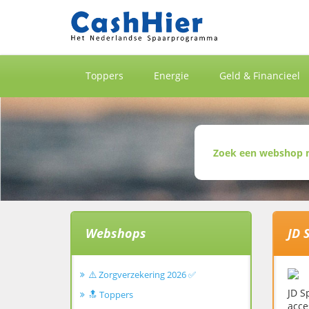
Toppers
Energie
Geld & Financieel
Webshops
JD 
⚠️ Zorgverzekering 2026 ✅
JD S
🔝 Toppers
acce