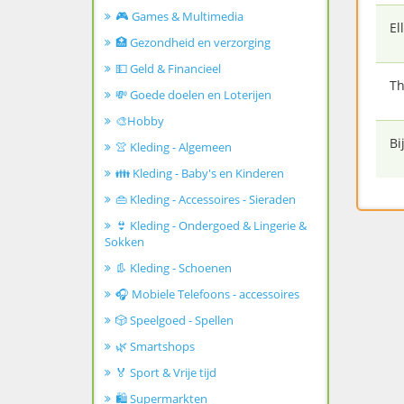
🎮 Games & Multimedia
El
🏥 Gezondheid en verzorging
💵 Geld & Financieel
Th
💸 Goede doelen en Loterijen
🎨Hobby
Bi
👚 Kleding - Algemeen
👪 Kleding - Baby's en Kinderen
👜 Kleding - Accessoires - Sieraden
👙 Kleding - Ondergoed & Lingerie &
Sokken
👢 Kleding - Schoenen
🎧 Mobiele Telefoons - accessoires
🎲 Speelgoed - Spellen
🌿 Smartshops
🏅 Sport & Vrije tijd
🛍️ Supermarkten