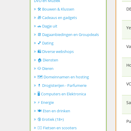
DVD en Muziek
D
🛠️ Bouwen & Klussen
🎁 Cadeaus en gadgets
🚗 Dagje uit
Ye
📆 Dagaanbiedingen en Groupdeals
💕 Dating
Va
🛍️ Diverse webshops
🏠 Diensten
Ho
🐶 Dieren
🗺️ Domeinnamen en hosting
V
💊 Drogisterijen - Parfumerie
🖥️ Computers en Elektronica
⚡ Energie
Sa
🍽️ Eten en drinken
🔞 Erotiek (18+)
P
🚴‍♂️ Fietsen en scooters