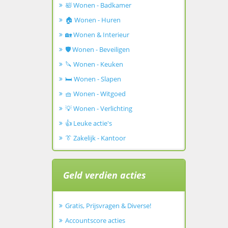
🛀 Wonen - Badkamer
🏠 Wonen - Huren
🏡 Wonen & Interieur
🛡️ Wonen - Beveiligen
🔪 Wonen - Keuken
🛏️ Wonen - Slapen
🧺 Wonen - Witgoed
💡 Wonen - Verlichting
👍 Leuke actie's
👔 Zakelijk - Kantoor
Geld verdien acties
Gratis, Prijsvragen & Diverse!
Accountscore acties