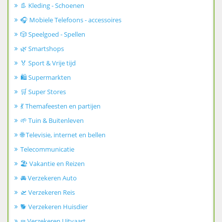
👢 Kleding - Schoenen
🎧 Mobiele Telefoons - accessoires
🎲 Speelgoed - Spellen
🌿 Smartshops
🏅 Sport & Vrije tijd
🛍️ Supermarkten
🛒 Super Stores
💃 Themafeesten en partijen
🌱 Tuin & Buitenleven
🌐 Televisie, internet en bellen
Telecommunicatie
🏖️ Vakantie en Reizen
🚘 Verzekeren Auto
🛫 Verzekeren Reis
🐕 Verzekeren Huisdier
⚰️ Verzekeren Uitvaart