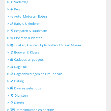
👨 Vaderdag
🎄 Kerst
🚗 Auto- Motoren- Boten
👶 Baby's & kinderen
🌟 Besparen & Duurzaam
🌼 Bloemen & Planten
📚 Boeken, kranten, tijdschriften, DVD en Muziek
🛠️ Bouwen & Klussen
🎁 Cadeaus en gadgets
🚗 Dagje uit
📆 Dagaanbiedingen en Groupdeals
💕 Dating
🛍️ Diverse webshops
🏠 Diensten
🐶 Dieren
🗺️ Domeinnamen en hosting