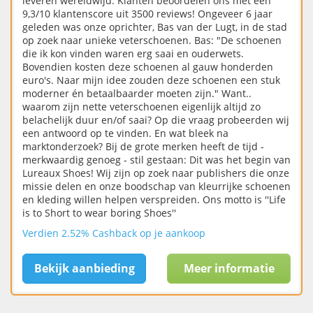
leveren wereldwijd. Klanten beoordelen ons met een
9,3/10 klantenscore uit 3500 reviews! Ongeveer 6 jaar
geleden was onze oprichter, Bas van der Lugt, in de stad
op zoek naar unieke veterschoenen. Bas: "De schoenen
die ik kon vinden waren erg saai en ouderwets.
Bovendien kosten deze schoenen al gauw honderden
euro's. Naar mijn idee zouden deze schoenen een stuk
moderner én betaalbaarder moeten zijn." Want..
waarom zijn nette veterschoenen eigenlijk altijd zo
belachelijk duur en/of saai? Op die vraag probeerden wij
een antwoord op te vinden. En wat bleek na
marktonderzoek? Bij de grote merken heeft de tijd -
merkwaardig genoeg - stil gestaan: Dit was het begin van
Lureaux Shoes! Wij zijn op zoek naar publishers die onze
missie delen en onze boodschap van kleurrijke schoenen
en kleding willen helpen verspreiden. Ons motto is ''Life
is to Short to wear boring Shoes''
Verdien 2.52% Cashback op je aankoop
Bekijk aanbieding
Meer informatie