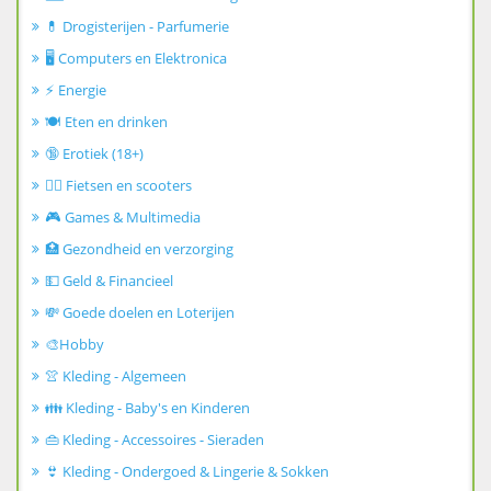
💊 Drogisterijen - Parfumerie
🖥️ Computers en Elektronica
⚡ Energie
🍽️ Eten en drinken
🔞 Erotiek (18+)
🚴‍♂️ Fietsen en scooters
🎮 Games & Multimedia
🏥 Gezondheid en verzorging
💵 Geld & Financieel
💸 Goede doelen en Loterijen
🎨Hobby
👚 Kleding - Algemeen
👪 Kleding - Baby's en Kinderen
👜 Kleding - Accessoires - Sieraden
👙 Kleding - Ondergoed & Lingerie & Sokken