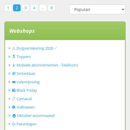
1
2
3
4
..
8
Webshops
⚠️ Zorgverzekering 2026 ✅
🔝 Toppers
📱 Mobiele abonnementen - Telefoons
🎁 Sinterklaas
❤️ Valentijnsdag
🛍️ Black Friday
🎈 Carnaval
🎃 Halloween
🏠 Oktober woonmaand
🥳 Feestdagen