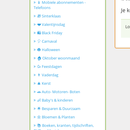
📱 Mobiele abonnementen -
Telefoons
Je k
🎁 Sinterklaas
❤️ Valentijnsdag
Lo
🛍️ Black Friday
🎈 Carnaval
🎃 Halloween
🏠 Oktober woonmaand
🥳 Feestdagen
👨 Vaderdag
🎄 Kerst
🚗 Auto- Motoren- Boten
👶 Baby's & kinderen
🌟 Besparen & Duurzaam
🌼 Bloemen & Planten
📚 Boeken, kranten, tijdschriften,