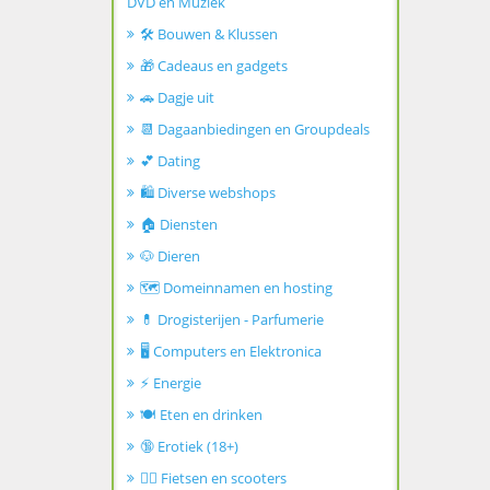
DVD en Muziek
🛠️ Bouwen & Klussen
🎁 Cadeaus en gadgets
🚗 Dagje uit
📆 Dagaanbiedingen en Groupdeals
💕 Dating
🛍️ Diverse webshops
🏠 Diensten
🐶 Dieren
🗺️ Domeinnamen en hosting
💊 Drogisterijen - Parfumerie
🖥️ Computers en Elektronica
⚡ Energie
🍽️ Eten en drinken
🔞 Erotiek (18+)
🚴‍♂️ Fietsen en scooters