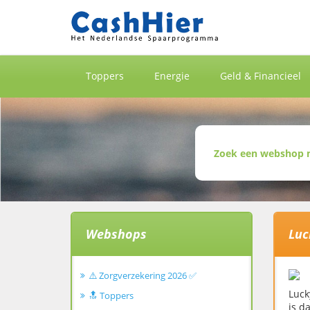
Toppers
Energie
Geld & Financieel
Webshops
Luc
⚠️ Zorgverzekering 2026 ✅
Luck
🔝 Toppers
is d