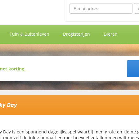
Emailadres
Wa
Tuin & Buitenleven
Drogisterijen
Dieren
ky Day
y Day is een spannend dagelijks spel waarbij men grote en kleine 
at men zelf de inleg bepaalt en met hoeveel getallen men wilt mee