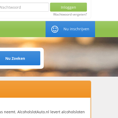
chtwoord
Inloggen
Wachtwoord vergeten?
Nu inschrijven
Nu Zoeken
us neemt. AlcoholslotAuto.nl levert alcoholsloten