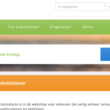
Emailadres
Wa
Tuin & Buitenleven
Drogisterijen
Dieren
oholslotauto
holslotAuto.nl is dé webshop voor iedereen die veilig verkeer serie
 particulieren en bedrijven: