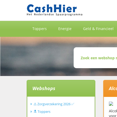
Toppers
Energie
Geld & Financieel
Webshops
Alc
⚠️ Zorgverzekering 2026 ✅
Alco
🔝 Toppers
voor