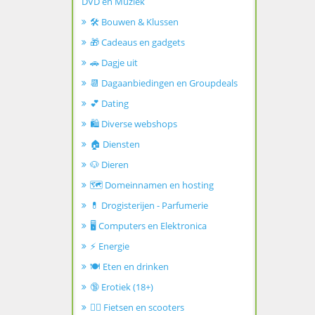
DVD en Muziek
🛠️ Bouwen & Klussen
🎁 Cadeaus en gadgets
🚗 Dagje uit
📆 Dagaanbiedingen en Groupdeals
💕 Dating
🛍️ Diverse webshops
🏠 Diensten
🐶 Dieren
🗺️ Domeinnamen en hosting
💊 Drogisterijen - Parfumerie
🖥️ Computers en Elektronica
⚡ Energie
🍽️ Eten en drinken
🔞 Erotiek (18+)
🚴‍♂️ Fietsen en scooters