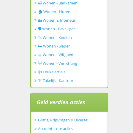
🛀 Wonen - Badkamer
🏠 Wonen - Huren
🏡 Wonen & Interieur
🛡️ Wonen - Beveiligen
🔪 Wonen - Keuken
🛏️ Wonen - Slapen
🧺 Wonen - Witgoed
💡 Wonen - Verlichting
👍 Leuke actie's
👔 Zakelijk - Kantoor
Geld verdien acties
Gratis, Prijsvragen & Diverse!
Accountscore acties