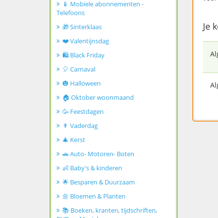
📱 Mobiele abonnementen -
Telefoons
Je 
🎁 Sinterklaas
❤️ Valentijnsdag
A
🛍️ Black Friday
🎈 Carnaval
🎃 Halloween
A
🏠 Oktober woonmaand
🥳 Feestdagen
👨 Vaderdag
🎄 Kerst
🚗 Auto- Motoren- Boten
👶 Baby's & kinderen
🌟 Besparen & Duurzaam
🌼 Bloemen & Planten
📚 Boeken, kranten, tijdschriften,