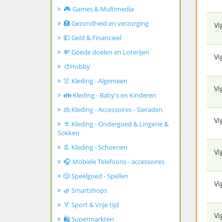
🎮 Games & Multimedia
🏥 Gezondheid en verzorging
Vi
💵 Geld & Financieel
💸 Goede doelen en Loterijen
Vi
🎨Hobby
👚 Kleding - Algemeen
Vi
👪 Kleding - Baby's en Kinderen
👜 Kleding - Accessoires - Sieraden
Vi
👙 Kleding - Ondergoed & Lingerie &
Sokken
👢 Kleding - Schoenen
Vi
🎧 Mobiele Telefoons - accessoires
🎲 Speelgoed - Spellen
Vi
🌿 Smartshops
🏅 Sport & Vrije tijd
Vi
🛍️ Supermarkten