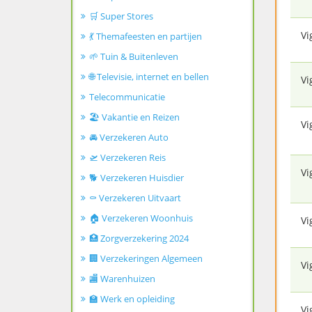
🛒 Super Stores
Vi
💃 Themafeesten en partijen
🌱 Tuin & Buitenleven
🌐 Televisie, internet en bellen
Vi
Telecommunicatie
🏖️ Vakantie en Reizen
Vi
🚘 Verzekeren Auto
🛫 Verzekeren Reis
Vi
🐕 Verzekeren Huisdier
⚰️ Verzekeren Uitvaart
🏠 Verzekeren Woonhuis
Vi
🏥 Zorgverzekering 2024
🏢 Verzekeringen Algemeen
Vi
🏬 Warenhuizen
🏫 Werk en opleiding
Vi