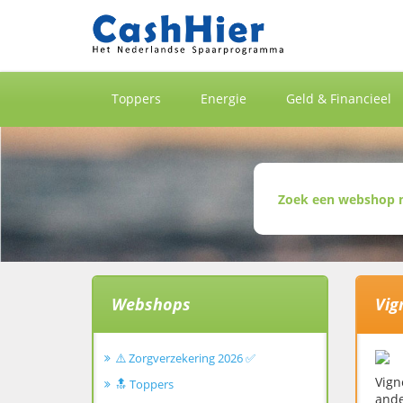
Toppers
Energie
Geld & Financieel
Webshops
Vig
⚠️ Zorgverzekering 2026 ✅
Vign
🔝 Toppers
ande