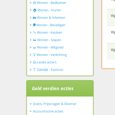
🛀 Wonen - Badkamer
🏠 Wonen - Huren
Vi
🏡 Wonen & Interieur
🛡️ Wonen - Beveiligen
Vi
🔪 Wonen - Keuken
🛏️ Wonen - Slapen
🧺 Wonen - Witgoed
Vi
💡 Wonen - Verlichting
👍 Leuke actie's
👔 Zakelijk - Kantoor
Geld verdien acties
Gratis, Prijsvragen & Diverse!
Accountscore acties