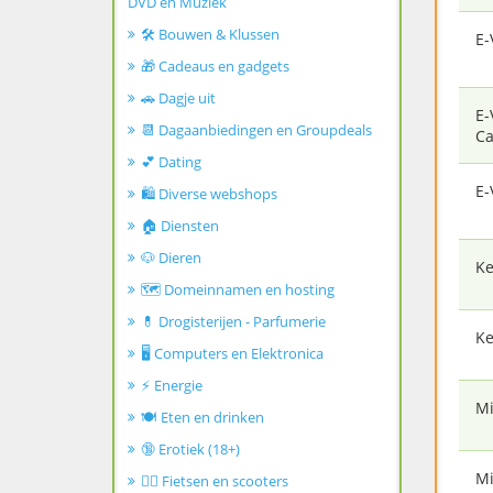
DVD en Muziek
🛠️ Bouwen & Klussen
E-
🎁 Cadeaus en gadgets
🚗 Dagje uit
E-
📆 Dagaanbiedingen en Groupdeals
Ca
💕 Dating
E-
🛍️ Diverse webshops
🏠 Diensten
🐶 Dieren
Ke
🗺️ Domeinnamen en hosting
💊 Drogisterijen - Parfumerie
Ke
🖥️ Computers en Elektronica
⚡ Energie
Mi
🍽️ Eten en drinken
🔞 Erotiek (18+)
Mi
🚴‍♂️ Fietsen en scooters