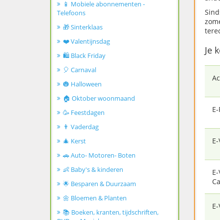
📱 Mobiele abonnementen -
Sind
Telefoons
zome
🎁 Sinterklaas
tere
❤️ Valentijnsdag
Je k
🛍️ Black Friday
🎈 Carnaval
Ac
🎃 Halloween
🏠 Oktober woonmaand
E-
🥳 Feestdagen
👨 Vaderdag
E-
🎄 Kerst
🚗 Auto- Motoren- Boten
👶 Baby's & kinderen
E-
Ca
🌟 Besparen & Duurzaam
🌼 Bloemen & Planten
E-
📚 Boeken, kranten, tijdschriften,