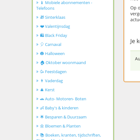
📱 Mobiele abonnementen -
Op o
Telefoons
verg
🎁 Sinterklaas
actu
❤️ Valentijnsdag
🛍️ Black Friday
Je 
🎈 Carnaval
🎃 Halloween
Au
🏠 Oktober woonmaand
🥳 Feestdagen
👨 Vaderdag
🎄 Kerst
🚗 Auto- Motoren- Boten
👶 Baby's & kinderen
🌟 Besparen & Duurzaam
🌼 Bloemen & Planten
📚 Boeken, kranten, tijdschriften,