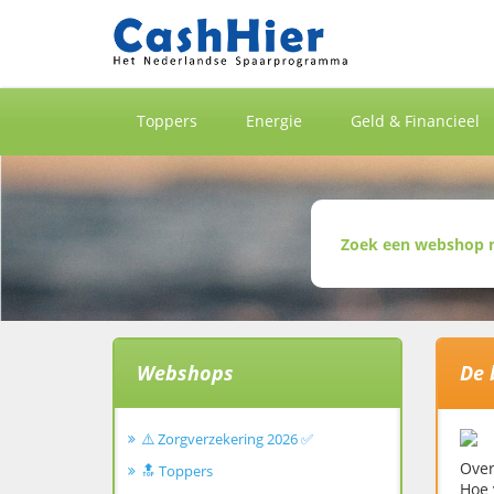
Toppers
Energie
Geld & Financieel
Webshops
De 
⚠️ Zorgverzekering 2026 ✅
Over
🔝 Toppers
Hoe 