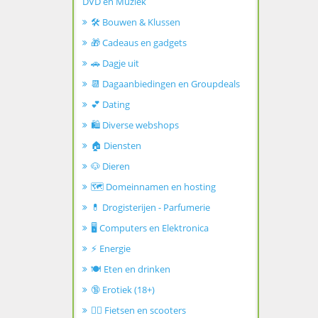
DVD en Muziek
🛠️ Bouwen & Klussen
🎁 Cadeaus en gadgets
🚗 Dagje uit
📆 Dagaanbiedingen en Groupdeals
💕 Dating
🛍️ Diverse webshops
🏠 Diensten
🐶 Dieren
🗺️ Domeinnamen en hosting
💊 Drogisterijen - Parfumerie
🖥️ Computers en Elektronica
⚡ Energie
🍽️ Eten en drinken
🔞 Erotiek (18+)
🚴‍♂️ Fietsen en scooters