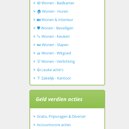
🛀 Wonen - Badkamer
🏠 Wonen - Huren
🏡 Wonen & Interieur
🛡️ Wonen - Beveiligen
🔪 Wonen - Keuken
🛏️ Wonen - Slapen
🧺 Wonen - Witgoed
💡 Wonen - Verlichting
👍 Leuke actie's
👔 Zakelijk - Kantoor
Geld verdien acties
Gratis, Prijsvragen & Diverse!
Accountscore acties