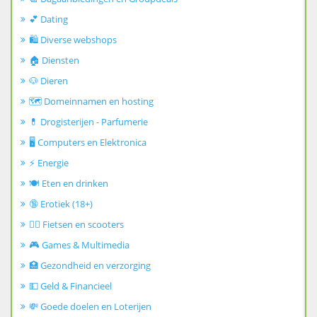
💕 Dating
🛍️ Diverse webshops
🏠 Diensten
🐶 Dieren
🗺️ Domeinnamen en hosting
💊 Drogisterijen - Parfumerie
🖥️ Computers en Elektronica
⚡ Energie
🍽️ Eten en drinken
🔞 Erotiek (18+)
🚴‍♂️ Fietsen en scooters
🎮 Games & Multimedia
🏥 Gezondheid en verzorging
💵 Geld & Financieel
💸 Goede doelen en Loterijen