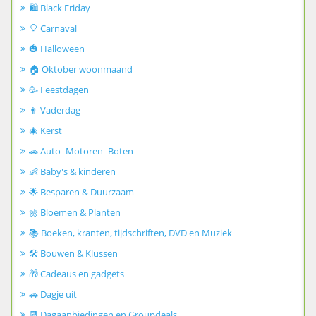
🛍️ Black Friday
🎈 Carnaval
🎃 Halloween
🏠 Oktober woonmaand
🥳 Feestdagen
👨 Vaderdag
🎄 Kerst
🚗 Auto- Motoren- Boten
👶 Baby's & kinderen
🌟 Besparen & Duurzaam
🌼 Bloemen & Planten
📚 Boeken, kranten, tijdschriften, DVD en Muziek
🛠️ Bouwen & Klussen
🎁 Cadeaus en gadgets
🚗 Dagje uit
📆 Dagaanbiedingen en Groupdeals