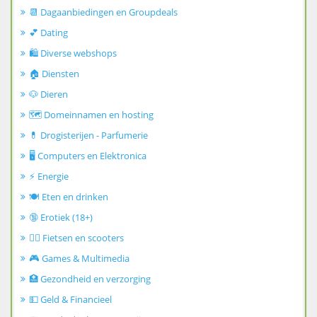
📆 Dagaanbiedingen en Groupdeals
💕 Dating
🛍️ Diverse webshops
🏠 Diensten
🐶 Dieren
🗺️ Domeinnamen en hosting
💊 Drogisterijen - Parfumerie
🖥️ Computers en Elektronica
⚡ Energie
🍽️ Eten en drinken
🔞 Erotiek (18+)
🚴‍♂️ Fietsen en scooters
🎮 Games & Multimedia
🏥 Gezondheid en verzorging
💵 Geld & Financieel