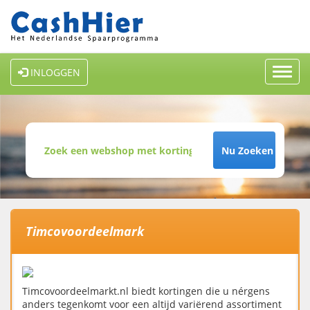
Toggl
INLOGGEN
navig
Nu Zoeken
Timcovoordeelmark
Timcovoordeelmarkt.nl biedt kortingen die u nérgens
anders tegenkomt voor een altijd variërend assortiment