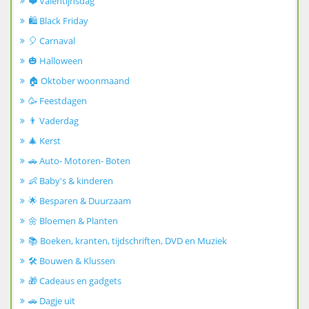
❤️ Valentijnsdag
🛍️ Black Friday
🎈 Carnaval
🎃 Halloween
🏠 Oktober woonmaand
🥳 Feestdagen
👨 Vaderdag
🎄 Kerst
🚗 Auto- Motoren- Boten
👶 Baby's & kinderen
🌟 Besparen & Duurzaam
🌼 Bloemen & Planten
📚 Boeken, kranten, tijdschriften, DVD en Muziek
🛠️ Bouwen & Klussen
🎁 Cadeaus en gadgets
🚗 Dagje uit