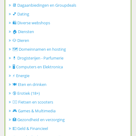
📆 Dagaanbiedingen en Groupdeals
💕 Dating
🛍️ Diverse webshops
🏠 Diensten
🐶 Dieren
🗺️ Domeinnamen en hosting
💊 Drogisterijen - Parfumerie
🖥️ Computers en Elektronica
⚡ Energie
🍽️ Eten en drinken
🔞 Erotiek (18+)
🚴‍♂️ Fietsen en scooters
🎮 Games & Multimedia
🏥 Gezondheid en verzorging
💵 Geld & Financieel