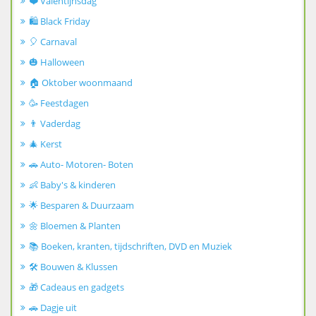
❤️ Valentijnsdag
🛍️ Black Friday
🎈 Carnaval
🎃 Halloween
🏠 Oktober woonmaand
🥳 Feestdagen
👨 Vaderdag
🎄 Kerst
🚗 Auto- Motoren- Boten
👶 Baby's & kinderen
🌟 Besparen & Duurzaam
🌼 Bloemen & Planten
📚 Boeken, kranten, tijdschriften, DVD en Muziek
🛠️ Bouwen & Klussen
🎁 Cadeaus en gadgets
🚗 Dagje uit