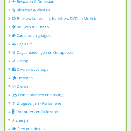
🌟 Besparen & Duurzaam
🌼 Bloemen & Planten
📚 Boeken, kranten, tijdschriften, DVD en Muziek
🛠️ Bouwen & Klussen
🎁 Cadeaus en gadgets
🚗 Dagje uit
📆 Dagaanbiedingen en Groupdeals
💕 Dating
🛍️ Diverse webshops
🏠 Diensten
🐶 Dieren
🗺️ Domeinnamen en hosting
💊 Drogisterijen - Parfumerie
🖥️ Computers en Elektronica
⚡ Energie
🍽️ Eten en drinken