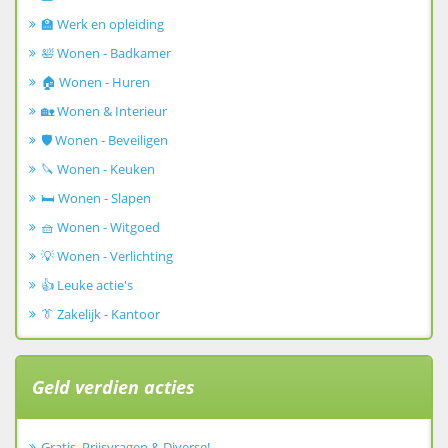
🏫 Werk en opleiding
🛀 Wonen - Badkamer
🏠 Wonen - Huren
🏡 Wonen & Interieur
🛡️ Wonen - Beveiligen
🔪 Wonen - Keuken
🛏️ Wonen - Slapen
🧺 Wonen - Witgoed
💡 Wonen - Verlichting
👍 Leuke actie's
👔 Zakelijk - Kantoor
Geld verdien acties
Gratis, Prijsvragen & Diverse!