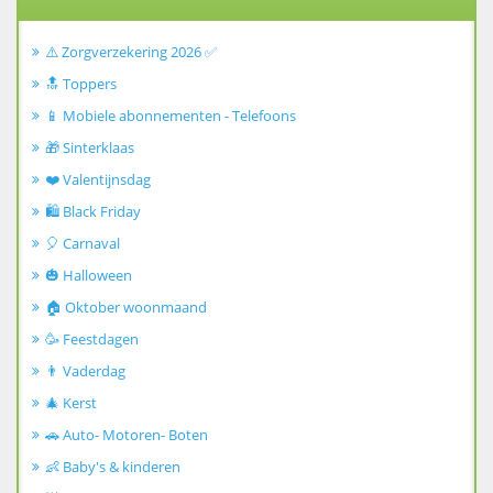
⚠️ Zorgverzekering 2026 ✅
🔝 Toppers
📱 Mobiele abonnementen - Telefoons
🎁 Sinterklaas
❤️ Valentijnsdag
🛍️ Black Friday
🎈 Carnaval
🎃 Halloween
🏠 Oktober woonmaand
🥳 Feestdagen
👨 Vaderdag
🎄 Kerst
🚗 Auto- Motoren- Boten
👶 Baby's & kinderen