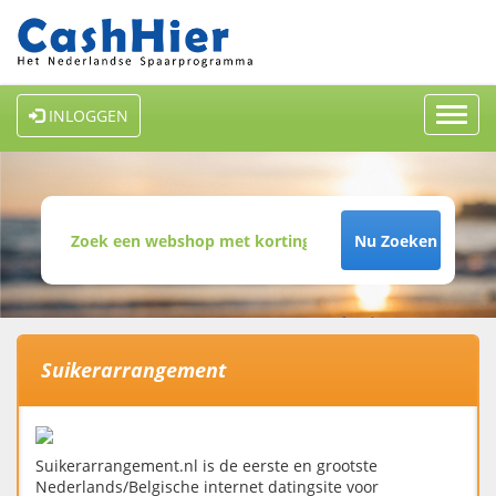
Toggl
INLOGGEN
navig
Nu Zoeken
Suikerarrangement
Suikerarrangement.nl is de eerste en grootste
Nederlands/Belgische internet datingsite voor