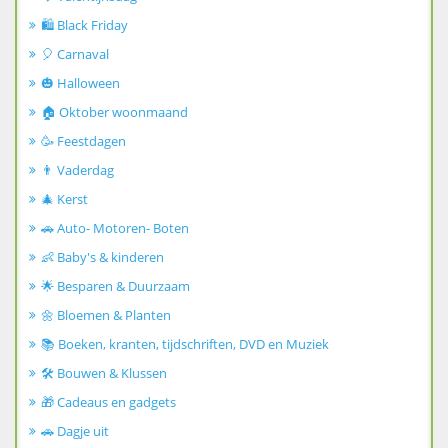
🛍️ Black Friday
🎈 Carnaval
🎃 Halloween
🏠 Oktober woonmaand
🥳 Feestdagen
👨 Vaderdag
🎄 Kerst
🚗 Auto- Motoren- Boten
👶 Baby's & kinderen
🌟 Besparen & Duurzaam
🌼 Bloemen & Planten
📚 Boeken, kranten, tijdschriften, DVD en Muziek
🛠️ Bouwen & Klussen
🎁 Cadeaus en gadgets
🚗 Dagje uit