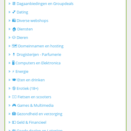
📆 Dagaanbiedingen en Groupdeals
💕 Dating
🛍️ Diverse webshops
🏠 Diensten
🐶 Dieren
🗺️ Domeinnamen en hosting
💊 Drogisterijen - Parfumerie
🖥️ Computers en Elektronica
⚡ Energie
🍽️ Eten en drinken
🔞 Erotiek (18+)
🚴‍♂️ Fietsen en scooters
🎮 Games & Multimedia
🏥 Gezondheid en verzorging
💵 Geld & Financieel
💸 Goede doelen en Loterijen