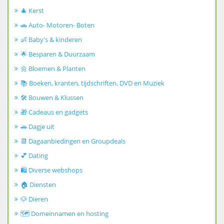
🎄 Kerst
🚗 Auto- Motoren- Boten
👶 Baby's & kinderen
🌟 Besparen & Duurzaam
🌼 Bloemen & Planten
📚 Boeken, kranten, tijdschriften, DVD en Muziek
🛠️ Bouwen & Klussen
🎁 Cadeaus en gadgets
🚗 Dagje uit
📆 Dagaanbiedingen en Groupdeals
💕 Dating
🛍️ Diverse webshops
🏠 Diensten
🐶 Dieren
🗺️ Domeinnamen en hosting