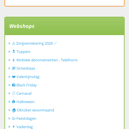
Webshops
⚠️ Zorgverzekering 2026 ✅
🔝 Toppers
📱 Mobiele abonnementen - Telefoons
🎁 Sinterklaas
❤️ Valentijnsdag
🛍️ Black Friday
🎈 Carnaval
🎃 Halloween
🏠 Oktober woonmaand
🥳 Feestdagen
👨 Vaderdag