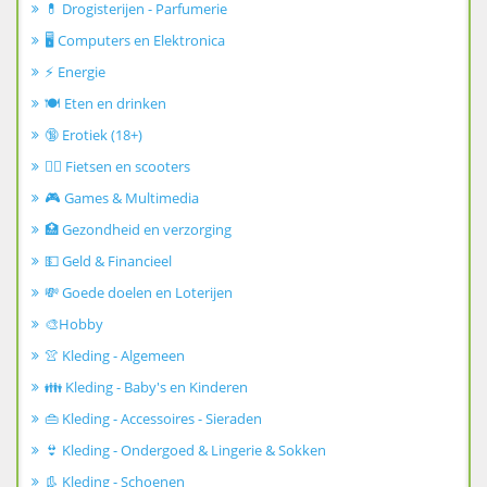
💊 Drogisterijen - Parfumerie
🖥️ Computers en Elektronica
⚡ Energie
🍽️ Eten en drinken
🔞 Erotiek (18+)
🚴‍♂️ Fietsen en scooters
🎮 Games & Multimedia
🏥 Gezondheid en verzorging
💵 Geld & Financieel
💸 Goede doelen en Loterijen
🎨Hobby
👚 Kleding - Algemeen
👪 Kleding - Baby's en Kinderen
👜 Kleding - Accessoires - Sieraden
👙 Kleding - Ondergoed & Lingerie & Sokken
👢 Kleding - Schoenen