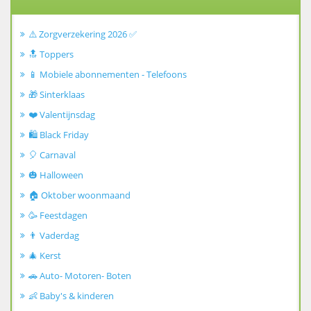
⚠️ Zorgverzekering 2026 ✅
🔝 Toppers
📱 Mobiele abonnementen - Telefoons
🎁 Sinterklaas
❤️ Valentijnsdag
🛍️ Black Friday
🎈 Carnaval
🎃 Halloween
🏠 Oktober woonmaand
🥳 Feestdagen
👨 Vaderdag
🎄 Kerst
🚗 Auto- Motoren- Boten
👶 Baby's & kinderen