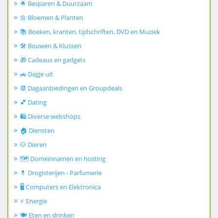
🌟 Besparen & Duurzaam
🌼 Bloemen & Planten
📚 Boeken, kranten, tijdschriften, DVD en Muziek
🛠️ Bouwen & Klussen
🎁 Cadeaus en gadgets
🚗 Dagje uit
📆 Dagaanbiedingen en Groupdeals
💕 Dating
🛍️ Diverse webshops
🏠 Diensten
🐶 Dieren
🗺️ Domeinnamen en hosting
💊 Drogisterijen - Parfumerie
🖥️ Computers en Elektronica
⚡ Energie
🍽️ Eten en drinken