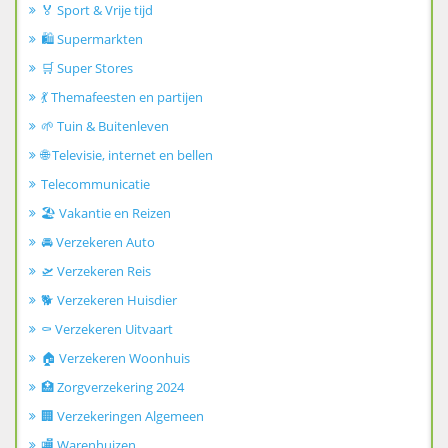
🏅 Sport & Vrije tijd
🛍️ Supermarkten
🛒 Super Stores
💃 Themafeesten en partijen
🌱 Tuin & Buitenleven
🌐 Televisie, internet en bellen
Telecommunicatie
🏖️ Vakantie en Reizen
🚘 Verzekeren Auto
🛫 Verzekeren Reis
🐕 Verzekeren Huisdier
⚰️ Verzekeren Uitvaart
🏠 Verzekeren Woonhuis
🏥 Zorgverzekering 2024
🏢 Verzekeringen Algemeen
🏬 Warenhuizen