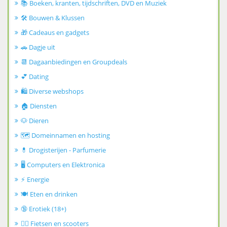
📚 Boeken, kranten, tijdschriften, DVD en Muziek
🛠️ Bouwen & Klussen
🎁 Cadeaus en gadgets
🚗 Dagje uit
📆 Dagaanbiedingen en Groupdeals
💕 Dating
🛍️ Diverse webshops
🏠 Diensten
🐶 Dieren
🗺️ Domeinnamen en hosting
💊 Drogisterijen - Parfumerie
🖥️ Computers en Elektronica
⚡ Energie
🍽️ Eten en drinken
🔞 Erotiek (18+)
🚴‍♂️ Fietsen en scooters