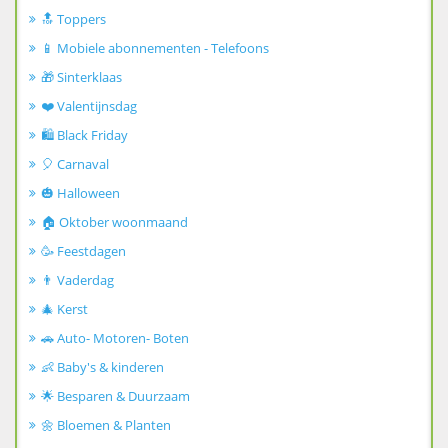
🔝 Toppers
📱 Mobiele abonnementen - Telefoons
🎁 Sinterklaas
❤️ Valentijnsdag
🛍️ Black Friday
🎈 Carnaval
🎃 Halloween
🏠 Oktober woonmaand
🥳 Feestdagen
👨 Vaderdag
🎄 Kerst
🚗 Auto- Motoren- Boten
👶 Baby's & kinderen
🌟 Besparen & Duurzaam
🌼 Bloemen & Planten