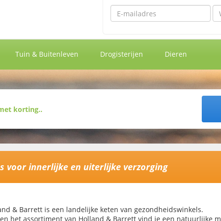
Emailadres
Wa
Tuin & Buitenleven
Drogisterijen
Dieren
es voor innerlijke en uiterlijke verzorging
and & Barrett is een landelijke keten van gezondheidswinkels.
en het assortiment van Holland & Barrett vind je een natuurlijke m