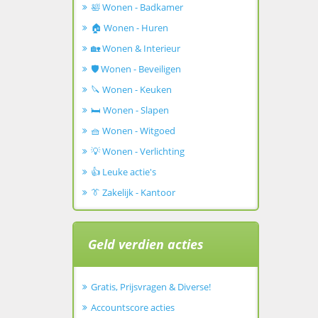
🛀 Wonen - Badkamer
🏠 Wonen - Huren
🏡 Wonen & Interieur
🛡️ Wonen - Beveiligen
🔪 Wonen - Keuken
🛏️ Wonen - Slapen
🧺 Wonen - Witgoed
💡 Wonen - Verlichting
👍 Leuke actie's
👔 Zakelijk - Kantoor
Geld verdien acties
Gratis, Prijsvragen & Diverse!
Accountscore acties