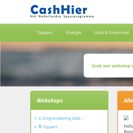
Toppers
Energie
Geld & Financieel
Webshops
All
⚠️ Zorgverzekering 2026 ✅
Holl
🔝 Toppers
Binn