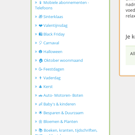
📱 Mobiele abonnementen -
nadr
Telefoons
voed
rela
🎁 Sinterklaas
❤️ Valentijnsdag
🛍️ Black Friday
Je k
🎈 Carnaval
🎃 Halloween
Al
🏠 Oktober woonmaand
🥳 Feestdagen
👨 Vaderdag
🎄 Kerst
🚗 Auto- Motoren- Boten
👶 Baby's & kinderen
🌟 Besparen & Duurzaam
🌼 Bloemen & Planten
📚 Boeken, kranten, tijdschriften,