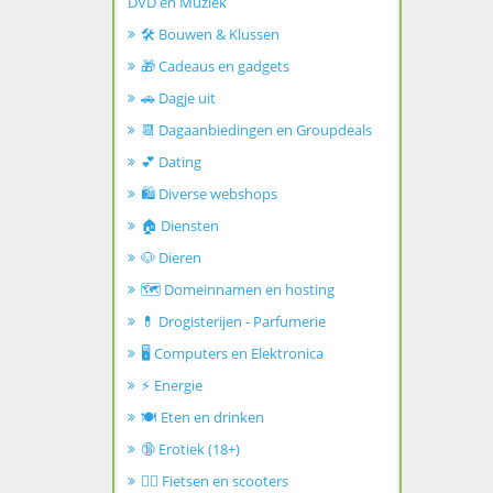
DVD en Muziek
🛠️ Bouwen & Klussen
🎁 Cadeaus en gadgets
🚗 Dagje uit
📆 Dagaanbiedingen en Groupdeals
💕 Dating
🛍️ Diverse webshops
🏠 Diensten
🐶 Dieren
🗺️ Domeinnamen en hosting
💊 Drogisterijen - Parfumerie
🖥️ Computers en Elektronica
⚡ Energie
🍽️ Eten en drinken
🔞 Erotiek (18+)
🚴‍♂️ Fietsen en scooters