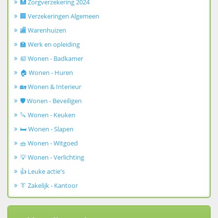
🏥 Zorgverzekering 2024
🏢 Verzekeringen Algemeen
🏬 Warenhuizen
🏫 Werk en opleiding
🛀 Wonen - Badkamer
🏠 Wonen - Huren
🏡 Wonen & Interieur
🛡️ Wonen - Beveiligen
🔪 Wonen - Keuken
🛏️ Wonen - Slapen
🧺 Wonen - Witgoed
💡 Wonen - Verlichting
👍 Leuke actie's
👔 Zakelijk - Kantoor