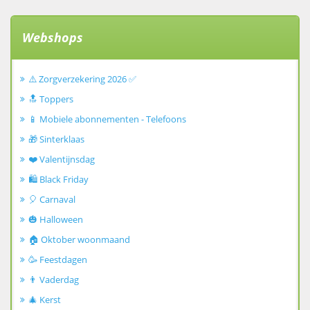
Webshops
⚠️ Zorgverzekering 2026 ✅
🔝 Toppers
📱 Mobiele abonnementen - Telefoons
🎁 Sinterklaas
❤️ Valentijnsdag
🛍️ Black Friday
🎈 Carnaval
🎃 Halloween
🏠 Oktober woonmaand
🥳 Feestdagen
👨 Vaderdag
🎄 Kerst