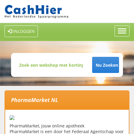
Toggl
INLOGGEN
navig
Nu Zoeken
PharmaMarket NL
PharmaMarket, jouw online apotheek
PharmaMarket is een door het Federaal Agentschap voor