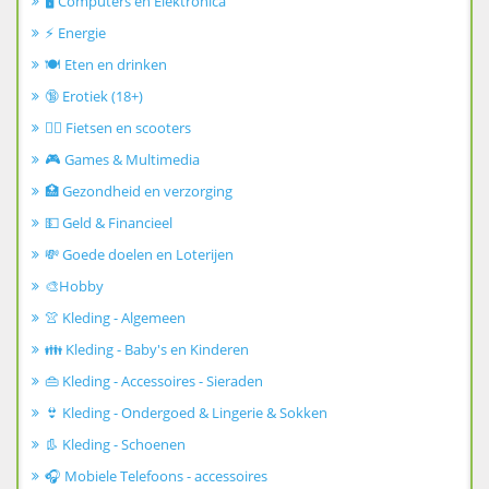
🖥️ Computers en Elektronica
⚡ Energie
🍽️ Eten en drinken
🔞 Erotiek (18+)
🚴‍♂️ Fietsen en scooters
🎮 Games & Multimedia
🏥 Gezondheid en verzorging
💵 Geld & Financieel
💸 Goede doelen en Loterijen
🎨Hobby
👚 Kleding - Algemeen
👪 Kleding - Baby's en Kinderen
👜 Kleding - Accessoires - Sieraden
👙 Kleding - Ondergoed & Lingerie & Sokken
👢 Kleding - Schoenen
🎧 Mobiele Telefoons - accessoires