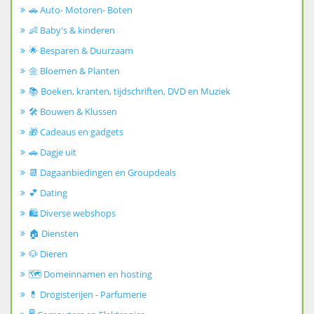
🚗 Auto- Motoren- Boten
👶 Baby's & kinderen
🌟 Besparen & Duurzaam
🌼 Bloemen & Planten
📚 Boeken, kranten, tijdschriften, DVD en Muziek
🛠️ Bouwen & Klussen
🎁 Cadeaus en gadgets
🚗 Dagje uit
📆 Dagaanbiedingen en Groupdeals
💕 Dating
🛍️ Diverse webshops
🏠 Diensten
🐶 Dieren
🗺️ Domeinnamen en hosting
💊 Drogisterijen - Parfumerie