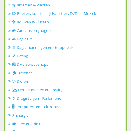
🌼 Bloemen & Planten
📚 Boeken, kranten, tijdschriften, DVD en Muziek
🛠️ Bouwen & Klussen
🎁 Cadeaus en gadgets
🚗 Dagje uit
📆 Dagaanbiedingen en Groupdeals
💕 Dating
🛍️ Diverse webshops
🏠 Diensten
🐶 Dieren
🗺️ Domeinnamen en hosting
💊 Drogisterijen - Parfumerie
🖥️ Computers en Elektronica
⚡ Energie
🍽️ Eten en drinken