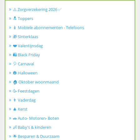
⚠️ Zorgverzekering 2026 ✅
🔝 Toppers
📱 Mobiele abonnementen - Telefoons
🎁 Sinterklaas
❤️ Valentijnsdag
🛍️ Black Friday
🎈 Carnaval
🎃 Halloween
🏠 Oktober woonmaand
🥳 Feestdagen
👨 Vaderdag
🎄 Kerst
🚗 Auto- Motoren- Boten
👶 Baby's & kinderen
🌟 Besparen & Duurzaam