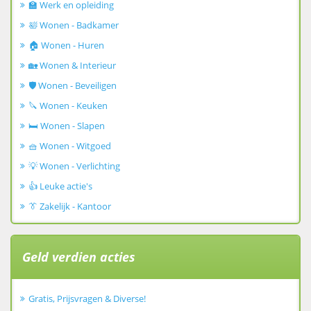
🏫 Werk en opleiding
🛀 Wonen - Badkamer
🏠 Wonen - Huren
🏡 Wonen & Interieur
🛡️ Wonen - Beveiligen
🔪 Wonen - Keuken
🛏️ Wonen - Slapen
🧺 Wonen - Witgoed
💡 Wonen - Verlichting
👍 Leuke actie's
👔 Zakelijk - Kantoor
Geld verdien acties
Gratis, Prijsvragen & Diverse!