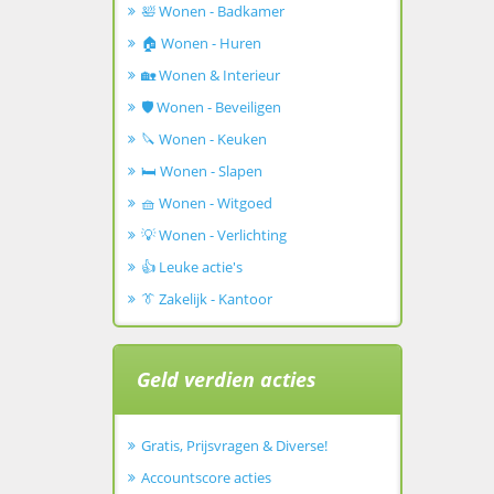
🛀 Wonen - Badkamer
🏠 Wonen - Huren
🏡 Wonen & Interieur
🛡️ Wonen - Beveiligen
🔪 Wonen - Keuken
🛏️ Wonen - Slapen
🧺 Wonen - Witgoed
💡 Wonen - Verlichting
👍 Leuke actie's
👔 Zakelijk - Kantoor
Geld verdien acties
Gratis, Prijsvragen & Diverse!
Accountscore acties