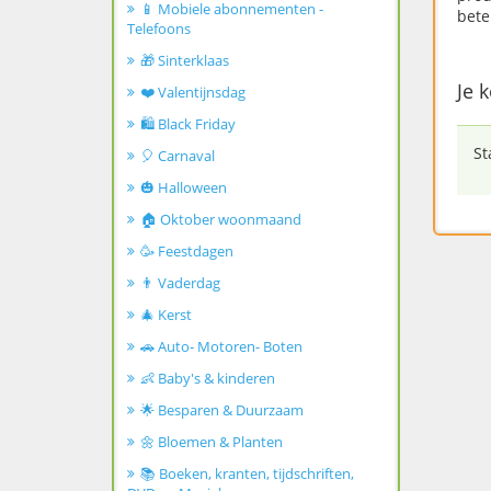
📱 Mobiele abonnementen -
bete
Telefoons
🎁 Sinterklaas
Je 
❤️ Valentijnsdag
🛍️ Black Friday
St
🎈 Carnaval
🎃 Halloween
🏠 Oktober woonmaand
🥳 Feestdagen
👨 Vaderdag
🎄 Kerst
🚗 Auto- Motoren- Boten
👶 Baby's & kinderen
🌟 Besparen & Duurzaam
🌼 Bloemen & Planten
📚 Boeken, kranten, tijdschriften,