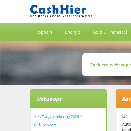
Toppers
Energie
Geld & Financieel
Webshops
Aut
⚠️ Zorgverzekering 2026 ✅
Auto
🔝 Toppers
prod