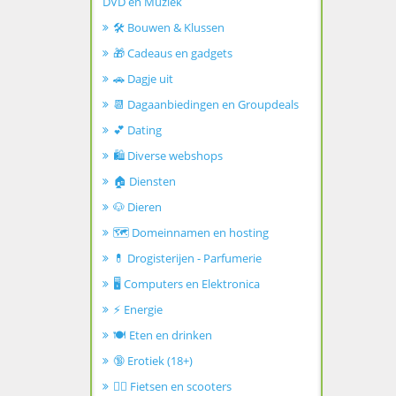
DVD en Muziek
🛠️ Bouwen & Klussen
🎁 Cadeaus en gadgets
🚗 Dagje uit
📆 Dagaanbiedingen en Groupdeals
💕 Dating
🛍️ Diverse webshops
🏠 Diensten
🐶 Dieren
🗺️ Domeinnamen en hosting
💊 Drogisterijen - Parfumerie
🖥️ Computers en Elektronica
⚡ Energie
🍽️ Eten en drinken
🔞 Erotiek (18+)
🚴‍♂️ Fietsen en scooters