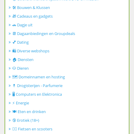
🛠️ Bouwen & Klussen
🎁 Cadeaus en gadgets
🚗 Dagje uit
📆 Dagaanbiedingen en Groupdeals
💕 Dating
🛍️ Diverse webshops
🏠 Diensten
🐶 Dieren
🗺️ Domeinnamen en hosting
💊 Drogisterijen - Parfumerie
🖥️ Computers en Elektronica
⚡ Energie
🍽️ Eten en drinken
🔞 Erotiek (18+)
🚴‍♂️ Fietsen en scooters