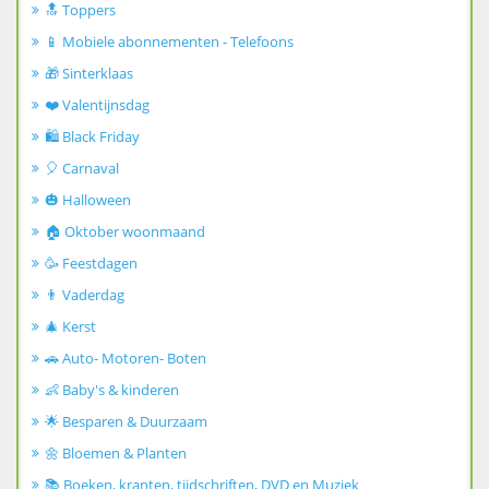
🔝 Toppers
📱 Mobiele abonnementen - Telefoons
🎁 Sinterklaas
❤️ Valentijnsdag
🛍️ Black Friday
🎈 Carnaval
🎃 Halloween
🏠 Oktober woonmaand
🥳 Feestdagen
👨 Vaderdag
🎄 Kerst
🚗 Auto- Motoren- Boten
👶 Baby's & kinderen
🌟 Besparen & Duurzaam
🌼 Bloemen & Planten
📚 Boeken, kranten, tijdschriften, DVD en Muziek