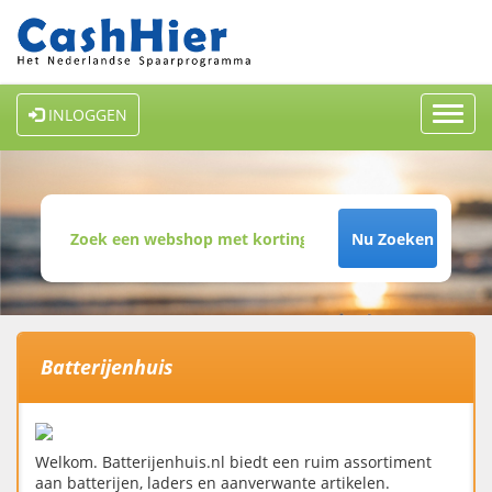
Toggl
INLOGGEN
navig
Nu Zoeken
Batterijenhuis
Welkom. Batterijenhuis.nl biedt een ruim assortiment
aan batterijen, laders en aanverwante artikelen.