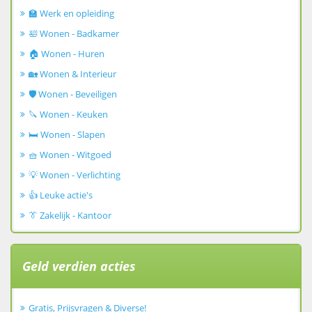
🏫 Werk en opleiding
🛀 Wonen - Badkamer
🏠 Wonen - Huren
🏡 Wonen & Interieur
🛡️ Wonen - Beveiligen
🔪 Wonen - Keuken
🛏️ Wonen - Slapen
🧺 Wonen - Witgoed
💡 Wonen - Verlichting
👍 Leuke actie's
👔 Zakelijk - Kantoor
Geld verdien acties
Gratis, Prijsvragen & Diverse!