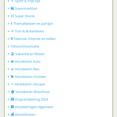
🏅 Sport & Vrije tijd
🛍️ Supermarkten
🛒 Super Stores
💃 Themafeesten en partijen
🌱 Tuin & Buitenleven
🌐 Televisie, internet en bellen
Telecommunicatie
🏖️ Vakantie en Reizen
🚘 Verzekeren Auto
🛫 Verzekeren Reis
🐕 Verzekeren Huisdier
⚰️ Verzekeren Uitvaart
🏠 Verzekeren Woonhuis
🏥 Zorgverzekering 2024
🏢 Verzekeringen Algemeen
🏬 Warenhuizen