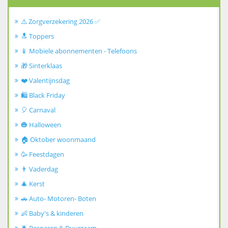
⚠️ Zorgverzekering 2026 ✅
🔝 Toppers
📱 Mobiele abonnementen - Telefoons
🎁 Sinterklaas
❤️ Valentijnsdag
🛍️ Black Friday
🎈 Carnaval
🎃 Halloween
🏠 Oktober woonmaand
🥳 Feestdagen
👨 Vaderdag
🎄 Kerst
🚗 Auto- Motoren- Boten
👶 Baby's & kinderen