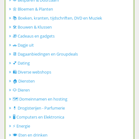
🌟 Besparen & Duurzaam
🌼 Bloemen & Planten
📚 Boeken, kranten, tijdschriften, DVD en Muziek
🛠️ Bouwen & Klussen
🎁 Cadeaus en gadgets
🚗 Dagje uit
📆 Dagaanbiedingen en Groupdeals
💕 Dating
🛍️ Diverse webshops
🏠 Diensten
🐶 Dieren
🗺️ Domeinnamen en hosting
💊 Drogisterijen - Parfumerie
🖥️ Computers en Elektronica
⚡ Energie
🍽️ Eten en drinken