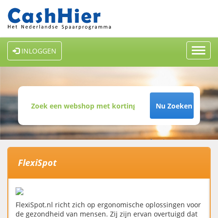
Toggl
INLOGGEN
navig
Nu Zoeken
FlexiSpot
FlexiSpot.nl richt zich op ergonomische oplossingen voor
de gezondheid van mensen. Zij zijn ervan overtuigd dat