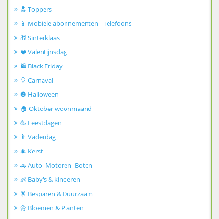
🔝 Toppers
📱 Mobiele abonnementen - Telefoons
🎁 Sinterklaas
❤️ Valentijnsdag
🛍️ Black Friday
🎈 Carnaval
🎃 Halloween
🏠 Oktober woonmaand
🥳 Feestdagen
👨 Vaderdag
🎄 Kerst
🚗 Auto- Motoren- Boten
👶 Baby's & kinderen
🌟 Besparen & Duurzaam
🌼 Bloemen & Planten