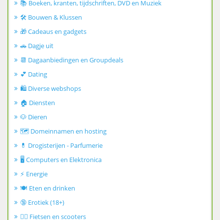
📚 Boeken, kranten, tijdschriften, DVD en Muziek
🛠️ Bouwen & Klussen
🎁 Cadeaus en gadgets
🚗 Dagje uit
📆 Dagaanbiedingen en Groupdeals
💕 Dating
🛍️ Diverse webshops
🏠 Diensten
🐶 Dieren
🗺️ Domeinnamen en hosting
💊 Drogisterijen - Parfumerie
🖥️ Computers en Elektronica
⚡ Energie
🍽️ Eten en drinken
🔞 Erotiek (18+)
🚴‍♂️ Fietsen en scooters