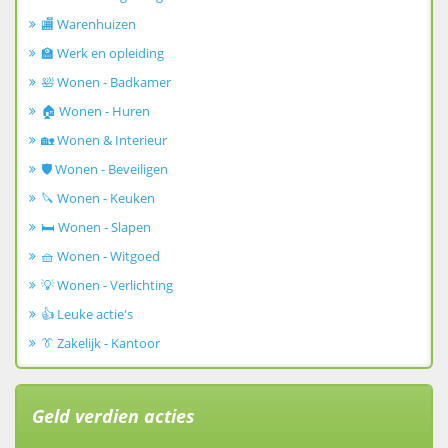
🏬 Warenhuizen
🏫 Werk en opleiding
🛀 Wonen - Badkamer
🏠 Wonen - Huren
🏡 Wonen & Interieur
🛡️ Wonen - Beveiligen
🔪 Wonen - Keuken
🛏️ Wonen - Slapen
🧺 Wonen - Witgoed
💡 Wonen - Verlichting
👍 Leuke actie's
👔 Zakelijk - Kantoor
Geld verdien acties