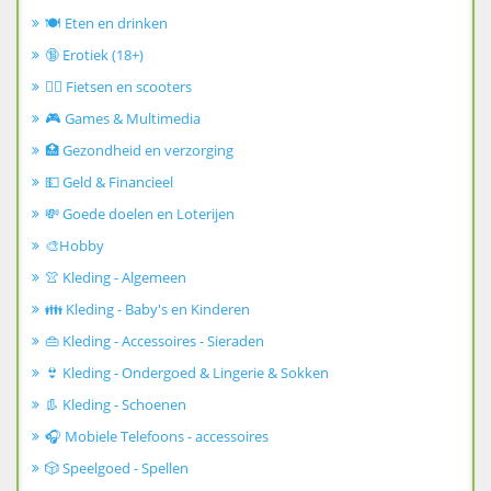
🍽️ Eten en drinken
🔞 Erotiek (18+)
🚴‍♂️ Fietsen en scooters
🎮 Games & Multimedia
🏥 Gezondheid en verzorging
💵 Geld & Financieel
💸 Goede doelen en Loterijen
🎨Hobby
👚 Kleding - Algemeen
👪 Kleding - Baby's en Kinderen
👜 Kleding - Accessoires - Sieraden
👙 Kleding - Ondergoed & Lingerie & Sokken
👢 Kleding - Schoenen
🎧 Mobiele Telefoons - accessoires
🎲 Speelgoed - Spellen