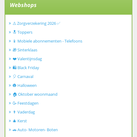
Webshops
⚠️ Zorgverzekering 2026 ✅
🔝 Toppers
📱 Mobiele abonnementen - Telefoons
🎁 Sinterklaas
❤️ Valentijnsdag
🛍️ Black Friday
🎈 Carnaval
🎃 Halloween
🏠 Oktober woonmaand
🥳 Feestdagen
👨 Vaderdag
🎄 Kerst
🚗 Auto- Motoren- Boten