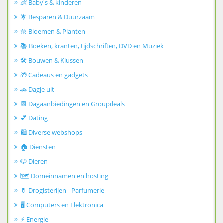
👶 Baby's & kinderen
🌟 Besparen & Duurzaam
🌼 Bloemen & Planten
📚 Boeken, kranten, tijdschriften, DVD en Muziek
🛠️ Bouwen & Klussen
🎁 Cadeaus en gadgets
🚗 Dagje uit
📆 Dagaanbiedingen en Groupdeals
💕 Dating
🛍️ Diverse webshops
🏠 Diensten
🐶 Dieren
🗺️ Domeinnamen en hosting
💊 Drogisterijen - Parfumerie
🖥️ Computers en Elektronica
⚡ Energie