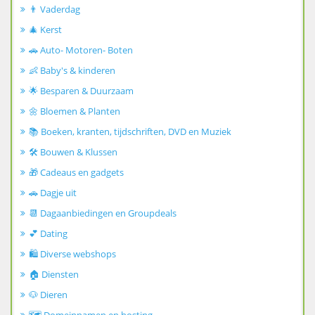
👨 Vaderdag
🎄 Kerst
🚗 Auto- Motoren- Boten
👶 Baby's & kinderen
🌟 Besparen & Duurzaam
🌼 Bloemen & Planten
📚 Boeken, kranten, tijdschriften, DVD en Muziek
🛠️ Bouwen & Klussen
🎁 Cadeaus en gadgets
🚗 Dagje uit
📆 Dagaanbiedingen en Groupdeals
💕 Dating
🛍️ Diverse webshops
🏠 Diensten
🐶 Dieren