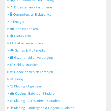
🗺️ Domeinnamen en hosting
💊 Drogisterijen - Parfumerie
🖥️ Computers en Elektronica
⚡ Energie
🍽️ Eten en drinken
🔞 Erotiek (18+)
🚴‍♂️ Fietsen en scooters
🎮 Games & Multimedia
🏥 Gezondheid en verzorging
💵 Geld & Financieel
💸 Goede doelen en Loterijen
🎨Hobby
👚 Kleding - Algemeen
👪 Kleding - Baby's en Kinderen
👜 Kleding - Accessoires - Sieraden
👙 Kleding - Ondergoed & Lingerie & Sokken