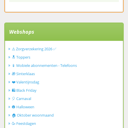
Webshops
⚠️ Zorgverzekering 2026 ✅
🔝 Toppers
📱 Mobiele abonnementen - Telefoons
🎁 Sinterklaas
❤️ Valentijnsdag
🛍️ Black Friday
🎈 Carnaval
🎃 Halloween
🏠 Oktober woonmaand
🥳 Feestdagen