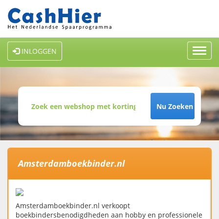
Toggl
INLOGGEN
navig
Nu Zoeken
Amsterdamboekbinder.nl
Amsterdamboekbinder.nl verkoopt
boekbindersbenodigdheden aan hobby en professionele