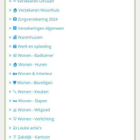
⚰️ Verzekeren Uitvaart
🏠 Verzekeren Woonhuis
🏥 Zorgverzekering 2024
🏢 Verzekeringen Algemeen
🏬 Warenhuizen
🏫 Werk en opleiding
🛀 Wonen - Badkamer
🏠 Wonen - Huren
🏡 Wonen & Interieur
🛡️ Wonen - Beveiligen
🔪 Wonen - Keuken
🛏️ Wonen - Slapen
🧺 Wonen - Witgoed
💡 Wonen - Verlichting
👍 Leuke actie's
👔 Zakelijk - Kantoor