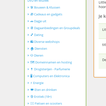
DVD en Muziek
Litt
hoor
🛠️ Bouwen & Klussen
🎁 Cadeaus en gadgets
Je k
🚗 Dagje uit
📆 Dagaanbiedingen en Groupdeals
Li
💕 Dating
🛍️ Diverse webshops
ti
🏠 Diensten
🐶 Dieren
De
🗺️ Domeinnamen en hosting
💊 Drogisterijen - Parfumerie
🖥️ Computers en Elektronica
⚡ Energie
🍽️ Eten en drinken
🔞 Erotiek (18+)
🚴‍♂️ Fietsen en scooters