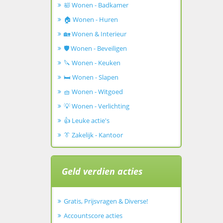
🛀 Wonen - Badkamer
🏠 Wonen - Huren
🏡 Wonen & Interieur
🛡️ Wonen - Beveiligen
🔪 Wonen - Keuken
🛏️ Wonen - Slapen
🧺 Wonen - Witgoed
💡 Wonen - Verlichting
👍 Leuke actie's
👔 Zakelijk - Kantoor
Geld verdien acties
Gratis, Prijsvragen & Diverse!
Accountscore acties