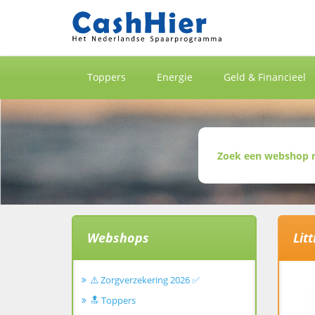
Toppers
Energie
Geld & Financieel
Webshops
Lit
⚠️ Zorgverzekering 2026 ✅
🔝 Toppers