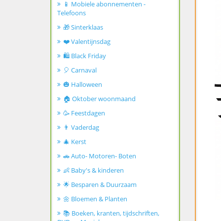
📱 Mobiele abonnementen -
Telefoons
🎁 Sinterklaas
❤️ Valentijnsdag
🛍️ Black Friday
🎈 Carnaval
🎃 Halloween
🏠 Oktober woonmaand
🥳 Feestdagen
👨 Vaderdag
🎄 Kerst
🚗 Auto- Motoren- Boten
👶 Baby's & kinderen
🌟 Besparen & Duurzaam
🌼 Bloemen & Planten
📚 Boeken, kranten, tijdschriften,