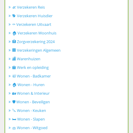
🛫 Verzekeren Reis
🐕 Verzekeren Huisdier
⚰️ Verzekeren Uitvaart
🏠 Verzekeren Woonhuis
🏥 Zorgverzekering 2024
🏢 Verzekeringen Algemeen
🏬 Warenhuizen
🏫 Werk en opleiding
🛀 Wonen - Badkamer
🏠 Wonen - Huren
🏡 Wonen & Interieur
🛡️ Wonen - Beveiligen
🔪 Wonen - Keuken
🛏️ Wonen - Slapen
🧺 Wonen - Witgoed