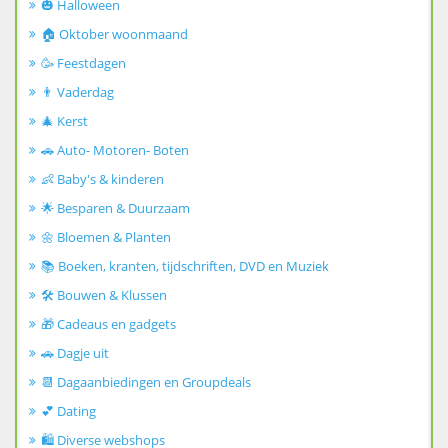
🎃 Halloween
🏠 Oktober woonmaand
🥳 Feestdagen
👨 Vaderdag
🎄 Kerst
🚗 Auto- Motoren- Boten
👶 Baby's & kinderen
🌟 Besparen & Duurzaam
🌼 Bloemen & Planten
📚 Boeken, kranten, tijdschriften, DVD en Muziek
🛠️ Bouwen & Klussen
🎁 Cadeaus en gadgets
🚗 Dagje uit
📆 Dagaanbiedingen en Groupdeals
💕 Dating
🛍️ Diverse webshops