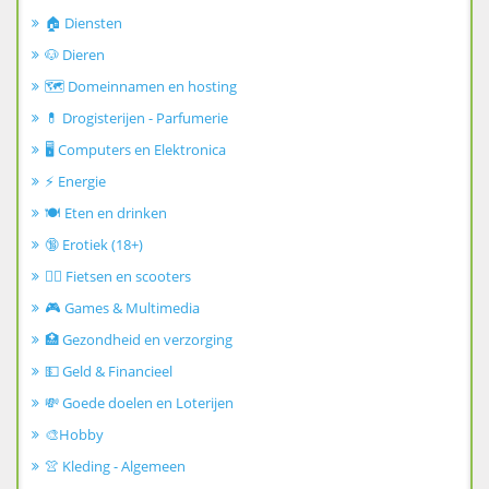
🏠 Diensten
🐶 Dieren
🗺️ Domeinnamen en hosting
💊 Drogisterijen - Parfumerie
🖥️ Computers en Elektronica
⚡ Energie
🍽️ Eten en drinken
🔞 Erotiek (18+)
🚴‍♂️ Fietsen en scooters
🎮 Games & Multimedia
🏥 Gezondheid en verzorging
💵 Geld & Financieel
💸 Goede doelen en Loterijen
🎨Hobby
👚 Kleding - Algemeen