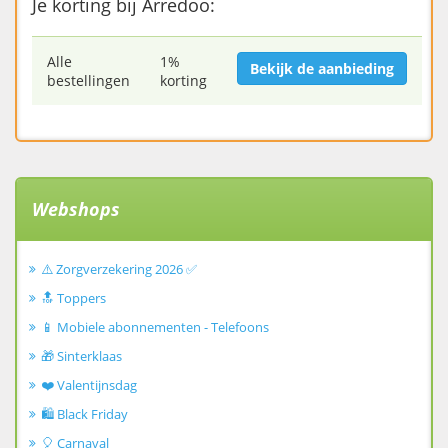
Je korting bij Arredoo:
Alle
1%
Bekijk de aanbieding
bestellingen
korting
Webshops
⚠️ Zorgverzekering 2026 ✅
🔝 Toppers
📱 Mobiele abonnementen - Telefoons
🎁 Sinterklaas
❤️ Valentijnsdag
🛍️ Black Friday
🎈 Carnaval