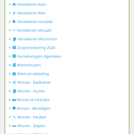
🚘 Verzekeren Auto
🛫 Verzekeren Reis
🐕 Verzekeren Huisdier
⚰️ Verzekeren Uitvaart
🏠 Verzekeren Woonhuis
🏥 Zorgverzekering 2024
🏢 Verzekeringen Algemeen
🏬 Warenhuizen
🏫 Werk en opleiding
🛀 Wonen - Badkamer
🏠 Wonen - Huren
🏡 Wonen & Interieur
🛡️ Wonen - Beveiligen
🔪 Wonen - Keuken
🛏️ Wonen - Slapen