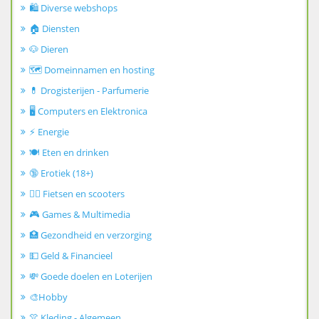
🛍️ Diverse webshops
🏠 Diensten
🐶 Dieren
🗺️ Domeinnamen en hosting
💊 Drogisterijen - Parfumerie
🖥️ Computers en Elektronica
⚡ Energie
🍽️ Eten en drinken
🔞 Erotiek (18+)
🚴‍♂️ Fietsen en scooters
🎮 Games & Multimedia
🏥 Gezondheid en verzorging
💵 Geld & Financieel
💸 Goede doelen en Loterijen
🎨Hobby
👚 Kleding - Algemeen