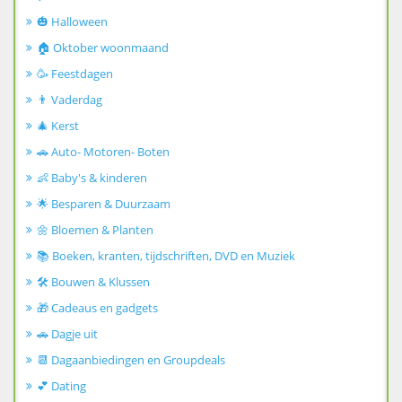
🎃 Halloween
🏠 Oktober woonmaand
🥳 Feestdagen
👨 Vaderdag
🎄 Kerst
🚗 Auto- Motoren- Boten
👶 Baby's & kinderen
🌟 Besparen & Duurzaam
🌼 Bloemen & Planten
📚 Boeken, kranten, tijdschriften, DVD en Muziek
🛠️ Bouwen & Klussen
🎁 Cadeaus en gadgets
🚗 Dagje uit
📆 Dagaanbiedingen en Groupdeals
💕 Dating