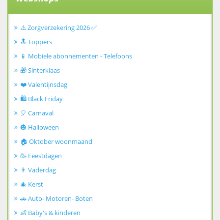
⚠️ Zorgverzekering 2026 ✅
🔝 Toppers
📱 Mobiele abonnementen - Telefoons
🎁 Sinterklaas
❤️ Valentijnsdag
🛍️ Black Friday
🎈 Carnaval
🎃 Halloween
🏠 Oktober woonmaand
🥳 Feestdagen
👨 Vaderdag
🎄 Kerst
🚗 Auto- Motoren- Boten
👶 Baby's & kinderen