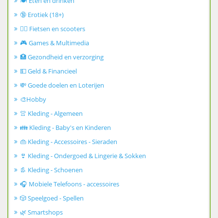
🍽️ Eten en drinken
🔞 Erotiek (18+)
🚴‍♂️ Fietsen en scooters
🎮 Games & Multimedia
🏥 Gezondheid en verzorging
💵 Geld & Financieel
💸 Goede doelen en Loterijen
🎨Hobby
👚 Kleding - Algemeen
👪 Kleding - Baby's en Kinderen
👜 Kleding - Accessoires - Sieraden
👙 Kleding - Ondergoed & Lingerie & Sokken
👢 Kleding - Schoenen
🎧 Mobiele Telefoons - accessoires
🎲 Speelgoed - Spellen
🌿 Smartshops