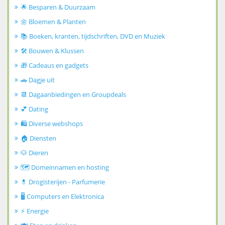
🌟 Besparen & Duurzaam
🌼 Bloemen & Planten
📚 Boeken, kranten, tijdschriften, DVD en Muziek
🛠️ Bouwen & Klussen
🎁 Cadeaus en gadgets
🚗 Dagje uit
📆 Dagaanbiedingen en Groupdeals
💕 Dating
🛍️ Diverse webshops
🏠 Diensten
🐶 Dieren
🗺️ Domeinnamen en hosting
💊 Drogisterijen - Parfumerie
🖥️ Computers en Elektronica
⚡ Energie