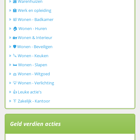
🏬 Warenhuizen
🏫 Werk en opleiding
🛀 Wonen - Badkamer
🏠 Wonen - Huren
🏡 Wonen & Interieur
🛡️ Wonen - Beveiligen
🔪 Wonen - Keuken
🛏️ Wonen - Slapen
🧺 Wonen - Witgoed
💡 Wonen - Verlichting
👍 Leuke actie's
👔 Zakelijk - Kantoor
Geld verdien acties