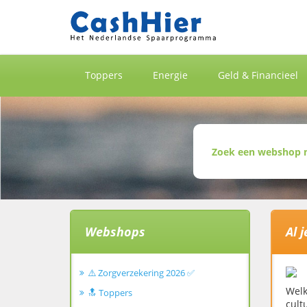
Toppers
Energie
Geld & Financieel
Webshops
Al 
⚠️ Zorgverzekering 2026 ✅
Welk
🔝 Toppers
cult