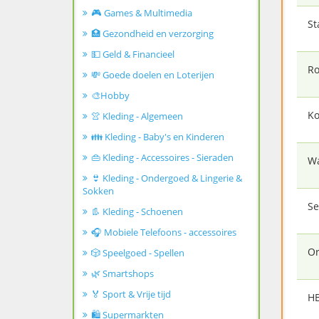
🎮 Games & Multimedia
St
🏥 Gezondheid en verzorging
💵 Geld & Financieel
Ro
💸 Goede doelen en Loterijen
🎨Hobby
Ko
👚 Kleding - Algemeen
👪 Kleding - Baby's en Kinderen
👜 Kleding - Accessoires - Sieraden
Wa
👙 Kleding - Ondergoed & Lingerie &
Sokken
Se
👢 Kleding - Schoenen
🎧 Mobiele Telefoons - accessoires
Or
🎲 Speelgoed - Spellen
🌿 Smartshops
🏅 Sport & Vrije tijd
HB
🛍️ Supermarkten