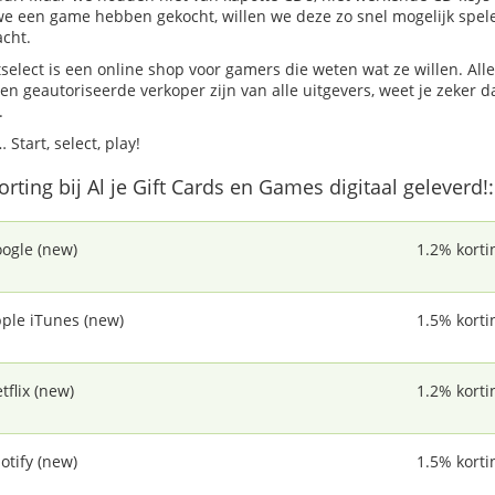
we een game hebben gekocht, willen we deze zo snel mogelijk spe
cht.
tselect is een online shop voor gamers die weten wat ze willen. All
een geautoriseerde verkoper zijn van alle uitgevers, weet je zeker da
.
 Start, select, play!
korting bij Al je Gift Cards en Games digitaal geleverd!:
ogle (new)
1.2% korti
ple iTunes (new)
1.5% korti
tflix (new)
1.2% korti
otify (new)
1.5% korti