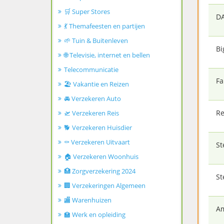
🛒 Super Stores
DA
💃 Themafeesten en partijen
🌱 Tuin & Buitenleven
Bi
🌐 Televisie, internet en bellen
Telecommunicatie
Fa
🏖️ Vakantie en Reizen
🚘 Verzekeren Auto
Re
🛫 Verzekeren Reis
🐕 Verzekeren Huisdier
⚰️ Verzekeren Uitvaart
St
🏠 Verzekeren Woonhuis
🏥 Zorgverzekering 2024
St
🏢 Verzekeringen Algemeen
🏬 Warenhuizen
Am
🏫 Werk en opleiding