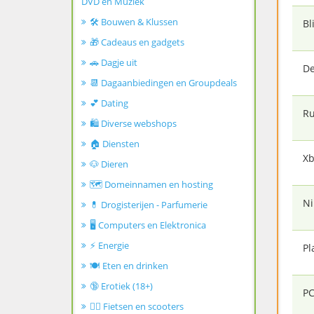
DVD en Muziek
🛠️ Bouwen & Klussen
Bl
🎁 Cadeaus en gadgets
🚗 Dagje uit
De
📆 Dagaanbiedingen en Groupdeals
💕 Dating
Ru
🛍️ Diverse webshops
🏠 Diensten
Xb
🐶 Dieren
🗺️ Domeinnamen en hosting
Ni
💊 Drogisterijen - Parfumerie
🖥️ Computers en Elektronica
⚡ Energie
Pl
🍽️ Eten en drinken
🔞 Erotiek (18+)
PC
🚴‍♂️ Fietsen en scooters