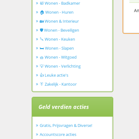
🛀 Wonen - Badkamer
Am
🏠 Wonen - Huren
🏡 Wonen & Interieur
🛡️ Wonen - Beveiligen
🔪 Wonen - Keuken
🛏️ Wonen - Slapen
🧺 Wonen - Witgoed
💡 Wonen - Verlichting
👍 Leuke actie's
👔 Zakelijk - Kantoor
Geld verdien acties
Gratis, Prijsvragen & Diverse!
Accountscore acties