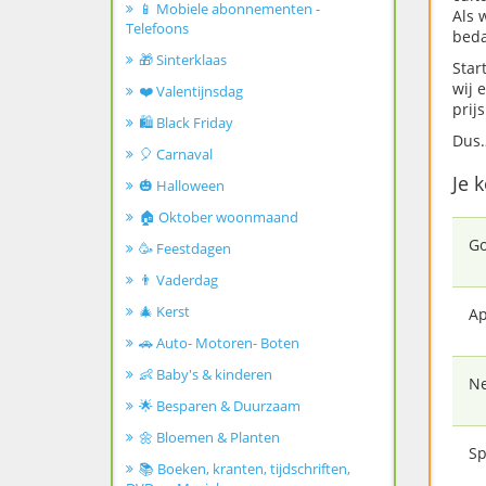
📱 Mobiele abonnementen -
Als 
Telefoons
beda
🎁 Sinterklaas
Star
wij 
❤️ Valentijnsdag
prijs
🛍️ Black Friday
Dus…
🎈 Carnaval
Je 
🎃 Halloween
🏠 Oktober woonmaand
Go
🥳 Feestdagen
👨 Vaderdag
🎄 Kerst
Ap
🚗 Auto- Motoren- Boten
👶 Baby's & kinderen
Ne
🌟 Besparen & Duurzaam
🌼 Bloemen & Planten
Sp
📚 Boeken, kranten, tijdschriften,