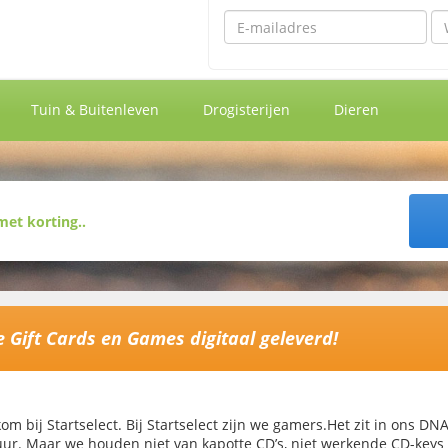
Emailadres
Wa
Tuin & Buitenleven
Drogisterijen
Dieren
je Gift Cards en Games digitaal geleverd!
om bij Startselect. Bij Startselect zijn we gamers.Het zit in ons 
uur. Maar we houden niet van kapotte CD’s, niet werkende CD-keys 