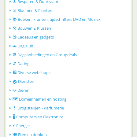
🌟 Besparen & Duurzaam
🌼 Bloemen & Planten
📚 Boeken, kranten, tijdschriften, DVD en Muziek
🛠️ Bouwen & Klussen
🎁 Cadeaus en gadgets
🚗 Dagje uit
📆 Dagaanbiedingen en Groupdeals
💕 Dating
🛍️ Diverse webshops
🏠 Diensten
🐶 Dieren
🗺️ Domeinnamen en hosting
💊 Drogisterijen - Parfumerie
🖥️ Computers en Elektronica
⚡ Energie
🍽️ Eten en drinken