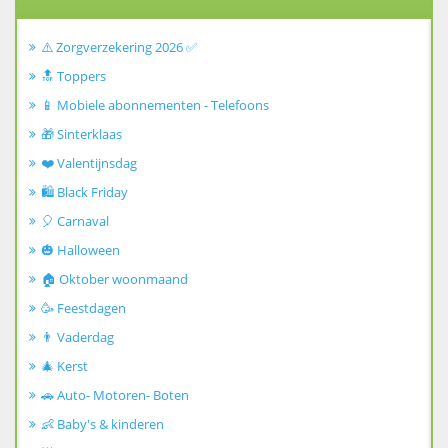
⚠️ Zorgverzekering 2026 ✅
🔝 Toppers
📱 Mobiele abonnementen - Telefoons
🎁 Sinterklaas
❤️ Valentijnsdag
🛍️ Black Friday
🎈 Carnaval
🎃 Halloween
🏠 Oktober woonmaand
🥳 Feestdagen
👨 Vaderdag
🎄 Kerst
🚗 Auto- Motoren- Boten
👶 Baby's & kinderen