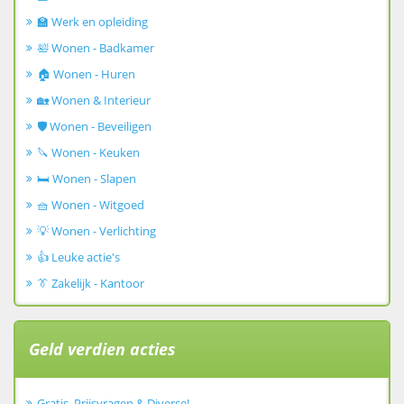
🏫 Werk en opleiding
🛀 Wonen - Badkamer
🏠 Wonen - Huren
🏡 Wonen & Interieur
🛡️ Wonen - Beveiligen
🔪 Wonen - Keuken
🛏️ Wonen - Slapen
🧺 Wonen - Witgoed
💡 Wonen - Verlichting
👍 Leuke actie's
👔 Zakelijk - Kantoor
Geld verdien acties
Gratis, Prijsvragen & Diverse!