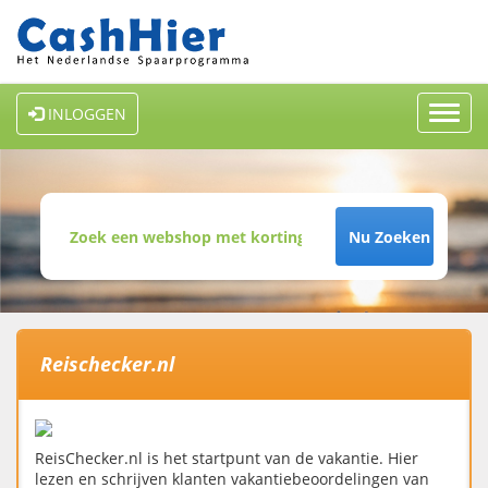
Toggl
INLOGGEN
navig
Nu Zoeken
Reischecker.nl
ReisChecker.nl is het startpunt van de vakantie. Hier
lezen en schrijven klanten vakantiebeoordelingen van