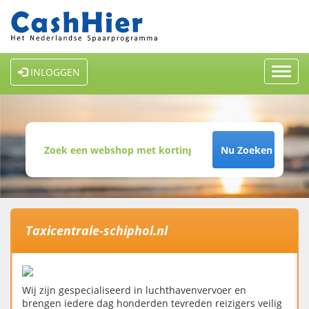
Toggl
INLOGGEN
navig
Nu Zoeken
Taxicentrale-schiphol.nl
Wij zijn gespecialiseerd in luchthavenvervoer en
brengen iedere dag honderden tevreden reizigers veilig