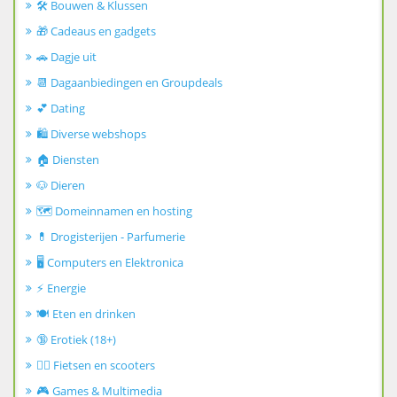
🛠️ Bouwen & Klussen
🎁 Cadeaus en gadgets
🚗 Dagje uit
📆 Dagaanbiedingen en Groupdeals
💕 Dating
🛍️ Diverse webshops
🏠 Diensten
🐶 Dieren
🗺️ Domeinnamen en hosting
💊 Drogisterijen - Parfumerie
🖥️ Computers en Elektronica
⚡ Energie
🍽️ Eten en drinken
🔞 Erotiek (18+)
🚴‍♂️ Fietsen en scooters
🎮 Games & Multimedia