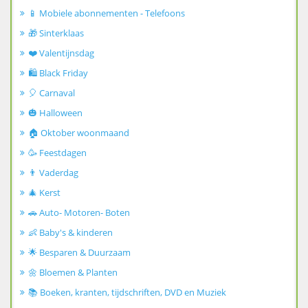
📱 Mobiele abonnementen - Telefoons
🎁 Sinterklaas
❤️ Valentijnsdag
🛍️ Black Friday
🎈 Carnaval
🎃 Halloween
🏠 Oktober woonmaand
🥳 Feestdagen
👨 Vaderdag
🎄 Kerst
🚗 Auto- Motoren- Boten
👶 Baby's & kinderen
🌟 Besparen & Duurzaam
🌼 Bloemen & Planten
📚 Boeken, kranten, tijdschriften, DVD en Muziek