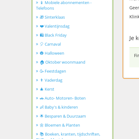
📱 Mobiele abonnementen -
Geen
Telefoons
Klin
🎁 Sinterklaas
❤️ Valentijnsdag
🛍️ Black Friday
Je k
🎈 Carnaval
🎃 Halloween
Fi
🏠 Oktober woonmaand
🥳 Feestdagen
👨 Vaderdag
🎄 Kerst
🚗 Auto- Motoren- Boten
👶 Baby's & kinderen
🌟 Besparen & Duurzaam
🌼 Bloemen & Planten
📚 Boeken, kranten, tijdschriften,