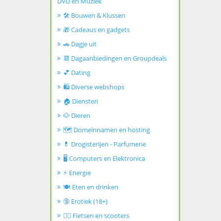
DVD en Muziek
🛠️ Bouwen & Klussen
🎁 Cadeaus en gadgets
🚗 Dagje uit
📆 Dagaanbiedingen en Groupdeals
💕 Dating
🛍️ Diverse webshops
🏠 Diensten
🐶 Dieren
🗺️ Domeinnamen en hosting
💊 Drogisterijen - Parfumerie
🖥️ Computers en Elektronica
⚡ Energie
🍽️ Eten en drinken
🔞 Erotiek (18+)
🚴‍♂️ Fietsen en scooters