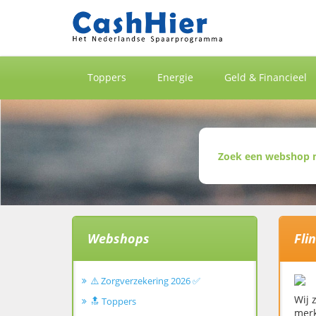
Toppers
Energie
Geld & Financieel
Webshops
Fli
⚠️ Zorgverzekering 2026 ✅
Wij 
🔝 Toppers
merk