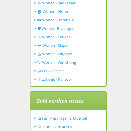
🛀 Wonen - Badkamer
🏠 Wonen - Huren
🏡 Wonen & Interieur
🛡️ Wonen - Beveiligen
🔪 Wonen - Keuken
🛏️ Wonen - Slapen
🧺 Wonen - Witgoed
💡 Wonen - Verlichting
👍 Leuke actie's
👔 Zakelijk - Kantoor
Geld verdien acties
Gratis, Prijsvragen & Diverse!
Accountscore acties